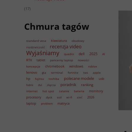
(17)
Chmura tagów
klawiatura
standard vesa
obudowy
recenzja video
rozdzielczość
Wyjaśniamy
dell
2025
quadro
AI
RTX
tablet
pancerny laptop
nowości
windows
chromebook
koncepcje
roblox
lenovo
gta
terminal
fortnite
nas
apple
polecane modele
hp
usb
fujitsu
toshiba
poradnik
ranking
hdmi
dvi
złącza
monitory
internet
hot spot
zalanie
bateria
procesory
2026
dysk
ssd
wi-fi
sieć
laptop
matryca
problem