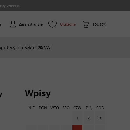
(pusty)
ę
Zarejestruj się
putery dla Szkół 0% VAT
Wpisy
y
NIE
PON
WTO
ŚRO
CZW
PIĄ
SOB
1
2
3