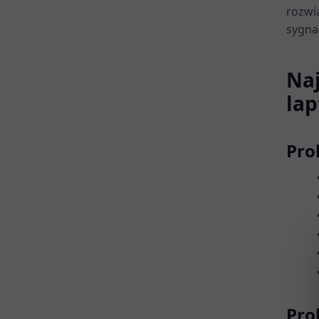
rozwi
sygna
Naj
lap
Pro
Pro