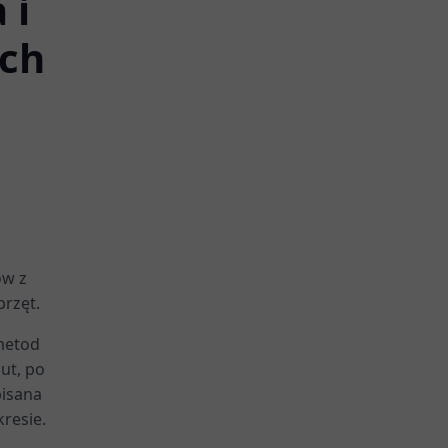
 i
ych
ów z
rzęt.
metod
ut, po
pisana
resie.