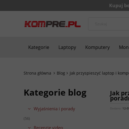
Kategorie
Laptopy
Komputery
Moni
Bezpieczne zakupy
Blog
Kontakt
Strona główna
Blog
Jak przyspieszyć laptop i kom
Kategorie blog
Jak pr
porad
Wyjaśnienia i porady
Dodano:
12-0
(56)
Recenzje video