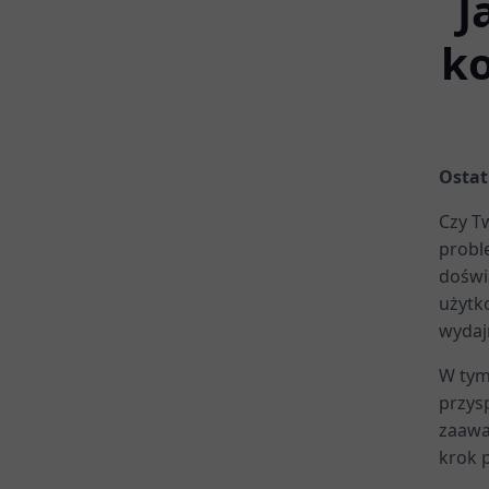
J
ko
Ostat
Czy Tw
probl
doświ
użytk
wydaj
W tym
przysp
zaawa
krok 