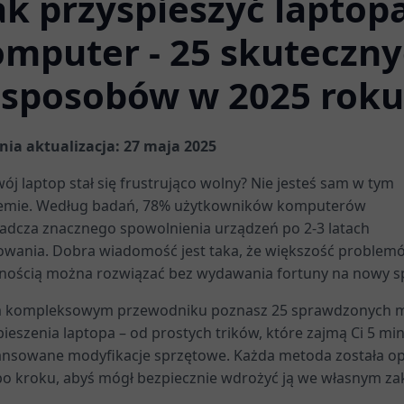
ak przyspieszyć laptopa
mputer - 25 skuteczn
sposobów w 2025 roku
nia aktualizacja: 27 maja 2025
ój laptop stał się frustrująco wolny? Nie jesteś sam w tym
emie. Według badań, 78% użytkowników komputerów
adcza znacznego spowolnienia urządzeń po 2-3 latach
owania. Dobra wiadomość jest taka, że większość problem
nością można rozwiązać bez wydawania fortuny na nowy sp
 kompleksowym przewodniku poznasz 25 sprawdzonych 
ieszenia laptopa – od prostych trików, które zajmą Ci 5 min
nsowane modyfikacje sprzętowe. Każda metoda została o
po kroku, abyś mógł bezpiecznie wdrożyć ją we własnym zak