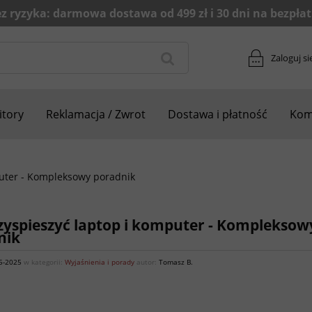
Zaloguj si
tory
Reklamacja / Zwrot
Dostawa i płatność
Kom
puter - Kompleksowy poradnik
zyspieszyć laptop i komputer - Kompleksow
nik
5-2025
w kategorii:
Wyjaśnienia i porady
autor:
Tomasz B.