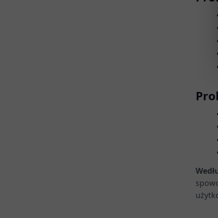
Pro
Wedłu
spowo
użytk