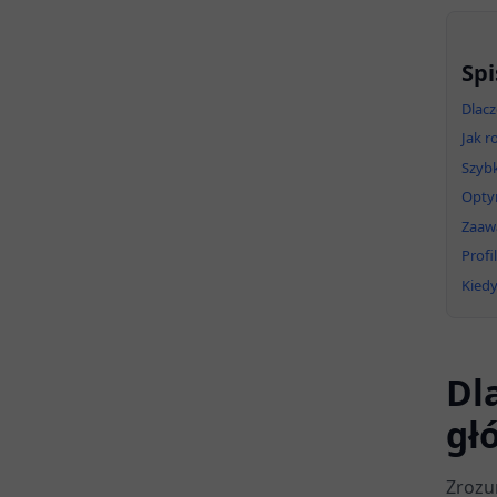
Spi
Dlacz
Jak r
Szybk
Opty
Zaaw
Profi
Kied
Dl
gł
Zrozu