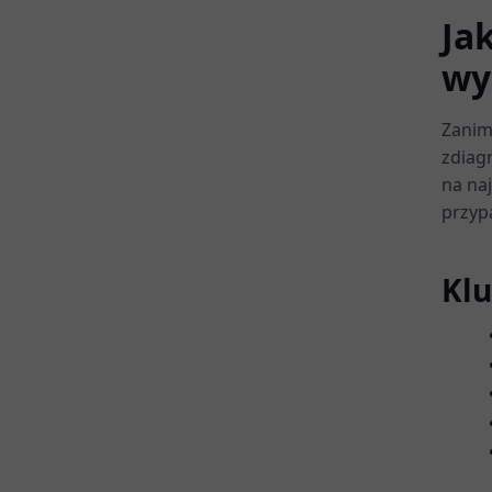
Ja
wy
Zanim
zdiag
na na
przyp
Klu