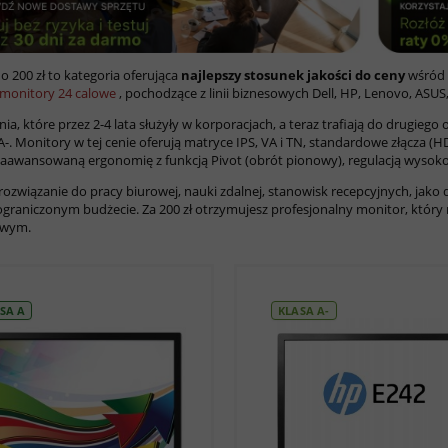
o 200 zł to kategoria oferująca
najlepszy stosunek jakości do ceny
wśród 
monitory 24 calowe
, pochodzące z linii biznesowych Dell, HP, Lenovo, ASUS, 
ia, które przez 2-4 lata służyły w korporacjach, a teraz trafiają do drugiego
 A-. Monitory w tej cenie oferują matryce IPS, VA i TN, standardowe złącza 
zaawansowaną ergonomię z funkcją Pivot (obrót pionowy), regulacją wysokoś
 rozwiązanie do pracy biurowej, nauki zdalnej, stanowisk recepcyjnych, jak
ograniczonym budżecie. Za 200 zł otrzymujesz profesjonalny monitor, który 
owym.
SA A
KLASA A-