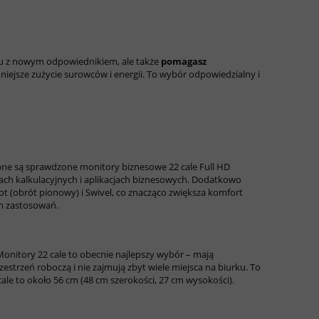
niu z nowym odpowiednikiem, ale także
pomagasz
mniejsze zużycie surowców i energii. To wybór odpowiedzialny i
ępne są sprawdzone monitory biznesowe 22 cale Full HD
ach kalkulacyjnych i aplikacjach biznesowych. Dodatkowo
ot (obrót pionowy) i Swivel, co znacząco zwiększa komfort
ch zastosowań.
. Monitory 22 cale to obecnie najlepszy wybór – mają
estrzeń roboczą i nie zajmują zbyt wiele miejsca na biurku. To
le to około 56 cm (48 cm szerokości, 27 cm wysokości).