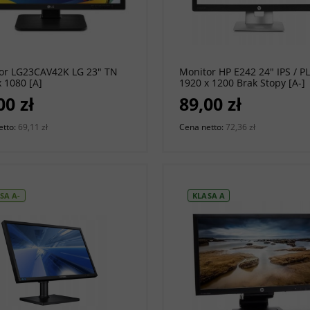
do koszyka
do koszyka
or LG23CAV42K LG 23" TN
Monitor HP E242 24" IPS / P
 1080 [A]
1920 x 1200 Brak Stopy [A-]
00 zł
89,00 zł
etto:
69,11 zł
Cena netto:
72,36 zł
SA A-
KLASA A