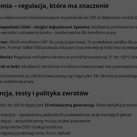
mia – regulacja, która ma znaczenie
a zaleta monitorów biznesowych w przedziale do 200 zł. Większość modeli Del
 wysokości (HAS – Height Adjustment System):
Możliwość podniesienia l
 wzrostu i ustawienia biurka – bardzo ważne dla komfortu pracy.
vot:
Obrót monitora o 90° do pozycji pionowej. To prawdziwa perełka dla p
i. Format 1080x1920 pozwala zobaczyć znacznie więcej treści bez przewija
ylenie):
Regulacja nachylenia ekranu w przód/tył (zazwyczaj -5° do +20°). 
rót w bok):
Możliwość obrócenia monitora w lewo/prawo bez przestawiania 
onsumenckie za 200 zł (nowe) zazwyczaj mają tylko Tilt. Monitory poleasin
e codziennej pracy.
cja, testy i polityka zwrotów
tor do 200 zł objęty jest
12-miesięczną gwarancją
. Przed wysyłką przepr
 matrycy – sprawdzamy jednolitość podświetlenia, brak martwych pikseli
 złączy – wszystkie porty muszą działać poprawnie
 przycisków OSD i funkcji monitora
 regulacji podstawy (HAS, Pivot, Swivel)