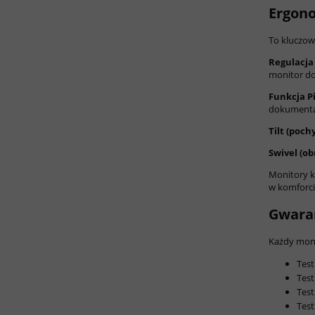
Ergono
To kluczow
Regulacja
monitor do
Funkcja Pi
dokumentam
Tilt (poch
Swivel (ob
Monitory k
w komforci
Gwaran
Każdy moni
Test
Test
Test
Test