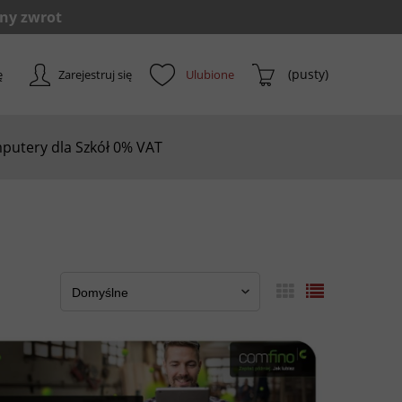
(pusty)
ę
Zarejestruj się
putery dla Szkół 0% VAT