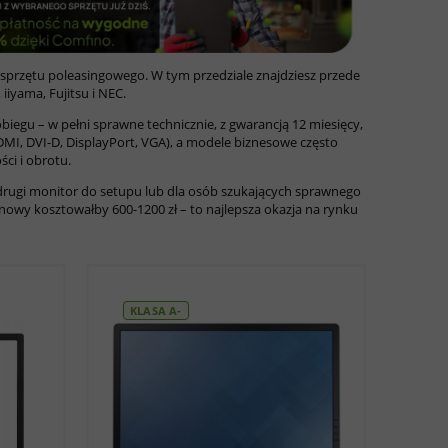
sprzętu poleasingowego. W tym przedziale znajdziesz przede
iiyama, Fujitsu i NEC.
 obiegu – w pełni sprawne technicznie, z gwarancją 12 miesięcy,
(HDMI, DVI-D, DisplayPort, VGA), a modele biznesowe często
ci i obrotu.
o drugi monitor do setupu lub dla osób szukających sprawnego
nowy kosztowałby 600-1200 zł – to najlepsza okazja na rynku
KLASA A-