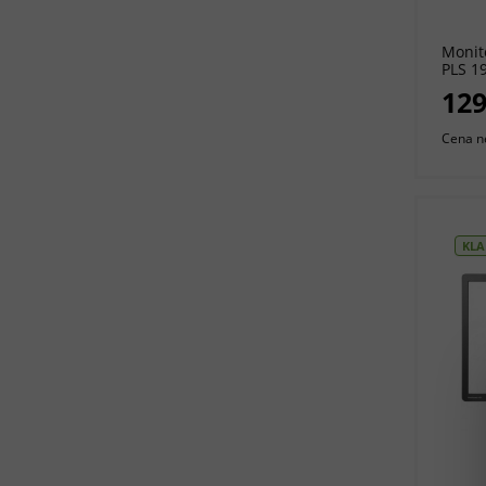
Monito
PLS 19
129
Cena n
KLA