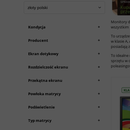
Monitory d
+
Kondycja
wszystkim
To urządzen
+
Producent
w klasie A,
posiadają 
+
Ekran dotykowy
To idealne
sprzętu w 
poleasing
+
Rozdzielczość ekranu
+
Przekątna ekranu
KLA
+
Powłoka matrycy
+
Podświetlenie
+
Typ matrycy