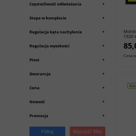
+
Częstotliwość odświeżania
+
Stopa w komplecie
Monit
+
Regulacja kąta nachylenia
1920 x
85,
+
Regulacja wysokości
Cena n
+
Pivot
+
Gwarancja
KLA
+
Cena
+
Nowość
+
Promocja
Filtruj
Wyczyść filtry