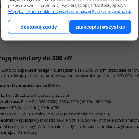
plików do swoich preferencji, wybierając opcję "Dostosuj zgody".
or HP E231 23" 1920 x 1080
Monitor Dell P2312Ht 23" 19
1080 [A]
Więcej o plikach cookies przeczytasz w naszej Polityce prywatności.
,00 zł
175,00 zł
dostosuj zgody
zaakceptuj wszystkie
etto:
142,28 zł
Cena netto:
142,28 zł
rują monitory do 200 zł?
 200 zł to zupełnie inna liga niż urządzenia za 100 zł. W tym przedziale ce
, które oferują parametry porównywalne z nowymi modelami za 600-800 zł. 
rametry monitorów do 200 zł:
ekątna:
20-22 cale (najczęściej 22 cale)
zielczość:
Full HD (1920x1080), 1680x1050 (16:10), 1600x900
ryca:
IPS (najczęściej), VA lub TN
za:
HDMI, DVI-D, DisplayPort, VGA (w zależności od modelu)
onomia:
Regulacja wysokości (HAS), Pivot, Tilt, Swivel (w modelach bizneso
n:
Klasa A (jak nowy), A- (minimalne ślady) lub B (widoczne ślady użytkowani
rancja:
12 miesięcy