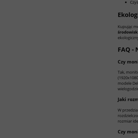
Czys
Ekolog
Kupując mo
środowis
ekologiczn
FAQ - 
Czy moni
Tak, monit
(1920x1080
modele Del
wielogodzin
Jaki roz
W przedzial
rozdzielczo
rozmiar id
Czy moni