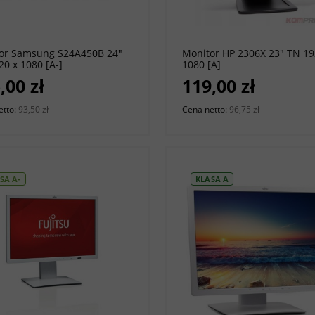
do koszyka
do koszyka
or Samsung S24A450B 24"
Monitor HP 2306X 23" TN 19
20 x 1080 [A-]
1080 [A]
,00 zł
119,00 zł
etto:
93,50 zł
Cena netto:
96,75 zł
SA A-
KLASA A
do koszyka
do koszyka