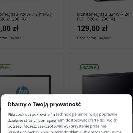
r Fujitsu P24W-7 24" IPS /
Monitor Fujitsu B24W-7 24" I
20 x 1200 [A-]
PLS 1920 x 1200 [A]
,00 zł
129,00 zł
etto:
104,88 zł
Cena netto:
104,88 zł
SA A-
KLASA A
Dbamy o Twoją prywatność
Pliki cookies i pokrewne im technologie umożliwiają poprawne
działanie strony i pomagają nam dostosować ofertę do Twoich
do koszyka
do koszyka
potrzeb. Możesz zaakceptować wykorzystanie przez nas
wszystkich tych plików i przejść do sklepu lub dostosować użycie