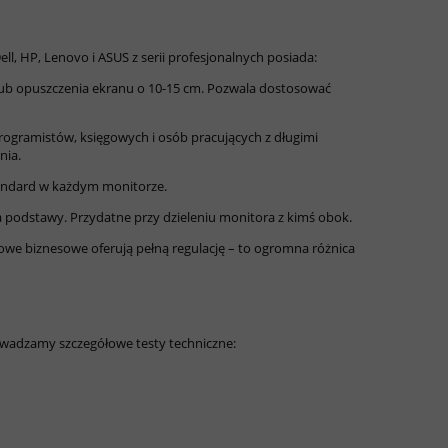
l, HP, Lenovo i ASUS z serii profesjonalnych posiada:
ub opuszczenia ekranu o 10-15 cm. Pozwala dostosować
rogramistów, księgowych i osób pracujących z długimi
nia.
Standard w każdym monitorze.
podstawy. Przydatne przy dzieleniu monitora z kimś obok.
gowe biznesowe oferują pełną regulację – to ogromna różnica
owadzamy szczegółowe testy techniczne: