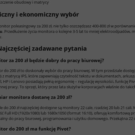
zczenie obudowy i matrycy
iczny i ekonomiczny wybór
nitor poleasingowy za 200 zł, nie tylko oszczędzasz 400-800 zł w porówna
ku
. Przedłużenie życia monitora o kolejne 3-5 lat to mniej elektroodpadów, 
y.
Najczęściej zadawane pytania
tor za 200 zł będzie dobry do pracy biurowej?
or do 200 zł to doskonały wybór do pracy biurowej. W tym przedziale dost
) z matrycą IPS, które zapewniają czytelność tekstu w dokumentach, arkusz
l, HP i Lenovo posiadają pełną ergonomię – regulację wysokości, funkcję Piv
nej pracy. To sprzęt, który przez lata służył w korporacjach właśnie do taki
miar monitora dostanę za 200 zł?
e do 200 zł najczęściej dostępne są monitory 22 cale, rzadziej 20 lub 21 cali
ść Full HD (1920x1080) lub 1680x1050 (format 16:10), oferują komfortową prz
ealny do pracy biurowej, programowania i użytku domowego. Przekątna 22 ca
tor do 200 zł ma funkcję Pivot?