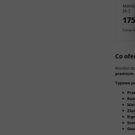
Monit
[A-]
175
Cena n
Co ofe
Monitor do
premium
Typowe pa
Prz
Rozd
Mat
Złąc
Erg
Sta
Gwa