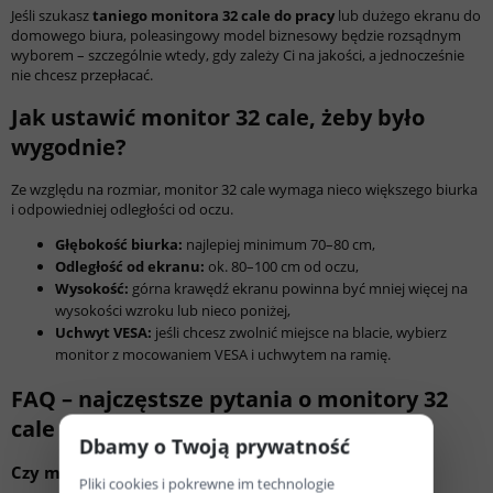
Jeśli szukasz
taniego monitora 32 cale do pracy
lub dużego ekranu do
domowego biura, poleasingowy model biznesowy będzie rozsądnym
wyborem – szczególnie wtedy, gdy zależy Ci na jakości, a jednocześnie
nie chcesz przepłacać.
Jak ustawić monitor 32 cale, żeby było
wygodnie?
Ze względu na rozmiar, monitor 32 cale wymaga nieco większego biurka
i odpowiedniej odległości od oczu.
Głębokość biurka:
najlepiej minimum 70–80 cm,
Odległość od ekranu:
ok. 80–100 cm od oczu,
Wysokość:
górna krawędź ekranu powinna być mniej więcej na
wysokości wzroku lub nieco poniżej,
Uchwyt VESA:
jeśli chcesz zwolnić miejsce na blacie, wybierz
monitor z mocowaniem VESA i uchwytem na ramię.
FAQ – najczęstsze pytania o monitory 32
cale
Dbamy o Twoją prywatność
Czy monitor 32 cale nie jest za duży na biurko?
Pliki cookies i pokrewne im technologie