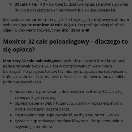
32 cale + Full HD
– bardziej budżetowa opcja, sensowna głównie
do prostych zastosowań biurowych lub z dużej odległości.
Jeśli szukasz kompromisu ceny, jakości i wymagań sprzętowych, dobrym
wyborem będzie
monitor 32 cale WQHD
. Do profesjonalnej obróbki
zdjęć i wideo warto rozważyć
monitor 32 cale 4K
.
Monitor 32 cale poleasingowy – dlaczego to
się opłaca?
Monitory 32 cale poleasingowe
pochodzą z dużych firm i korporacji,
gdzie pracowały zwykle 2–3 lata w kontrolowanych warunkach
biurowych. Po przejściu testów technicznych, czyszczeniu i odświeżeniu
trafiają do sprzedaży w znacznie niższej cenie niż nowe odpowiedniki z
podobną specyfikacją.
niższa cena w porównaniu do nowych monitorów 32 cale z tej
samej półki jakościowej,
biznesowe serie (Dell, HP, Lenovo, iiyama) – lepsza ergonomia,
trwałe podstawy, bogate złącza,
często pełna regulacja: wysokość, pochylenie, obrót (Swivel),
gwarancja sprzedawcy i możliwość zwrotu – bezpieczny zakup
używanego monitora.