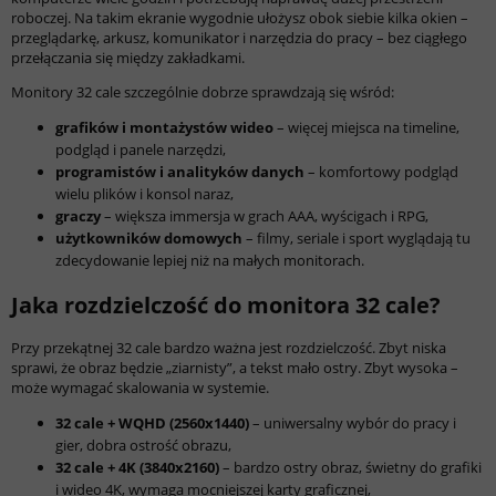
roboczej. Na takim ekranie wygodnie ułożysz obok siebie kilka okien –
przeglądarkę, arkusz, komunikator i narzędzia do pracy – bez ciągłego
przełączania się między zakładkami.
Monitory 32 cale szczególnie dobrze sprawdzają się wśród:
grafików i montażystów wideo
– więcej miejsca na timeline,
podgląd i panele narzędzi,
programistów i analityków danych
– komfortowy podgląd
wielu plików i konsol naraz,
graczy
– większa immersja w grach AAA, wyścigach i RPG,
użytkowników domowych
– filmy, seriale i sport wyglądają tu
zdecydowanie lepiej niż na małych monitorach.
Jaka rozdzielczość do monitora 32 cale?
Przy przekątnej 32 cale bardzo ważna jest rozdzielczość. Zbyt niska
sprawi, że obraz będzie „ziarnisty”, a tekst mało ostry. Zbyt wysoka –
może wymagać skalowania w systemie.
32 cale + WQHD (2560x1440)
– uniwersalny wybór do pracy i
gier, dobra ostrość obrazu,
32 cale + 4K (3840x2160)
– bardzo ostry obraz, świetny do grafiki
i wideo 4K, wymaga mocniejszej karty graficznej,