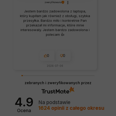
zweryfikowano
Jestem bardzo zadowolona z laptopa,
który kupiłam jak również z obsługi, szybka
przesyłka. Bardzo miło i konkretnie Pan
przekazał mi informacje, które mnie
interesowaly. Jestem bardzo zadowolona i
polecam 👍️
0
0
2026-07-06
zebranych i zweryfikowanych przez
4.9
Na podstawie
1624
opinii
z całego okresu
Ocena