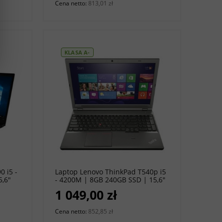
Cena netto:
813,01 zł
KLASA A-
do koszyka
 i5 -
Laptop Lenovo ThinkPad T540p i5
5,6"
- 4200M | 8GB 240GB SSD | 15,6"
o [A-]
1920 x 1080 | Windows 10
1 049,00 zł
Professional [A-]
Cena netto:
852,85 zł