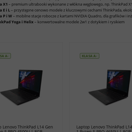
a X1
– premium ultrabooki wykonane z włókna węglowego, np. ThinkPad X
a E i L
– przystępne cenowo modele z kluczowymi cechami ThinkPada, ekologi
a P i W
– mobilne stacje robocze z kartami NVIDIA Quadro, dla grafików i i
nkPad Yoga i Helix
– konwertowalne modele 2w1 z dotykiem i rysikiem
SA A-
KLASA A-
do koszyka
do koszyka
p Lenovo ThinkPad L14 Gen
Laptop Lenovo ThinkPad L1
en 5 PRO 4500U | 8GB
1 Ryzen 5 PRO 4650U | 8GB