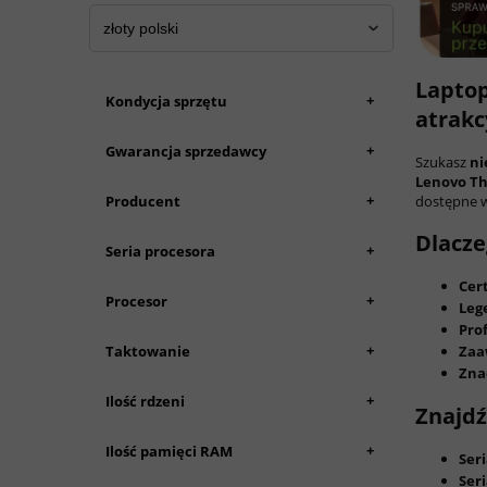
Laptop
+
Kondycja sprzętu
atrakc
+
Gwarancja sprzedawcy
Szukasz
ni
Lenovo T
+
dostępne 
Producent
Dlacze
+
Seria procesora
Cer
+
Procesor
Leg
Pro
+
Taktowanie
Zaa
Zna
+
Ilość rdzeni
Znajdź
+
Ilość pamięci RAM
Seri
Seri