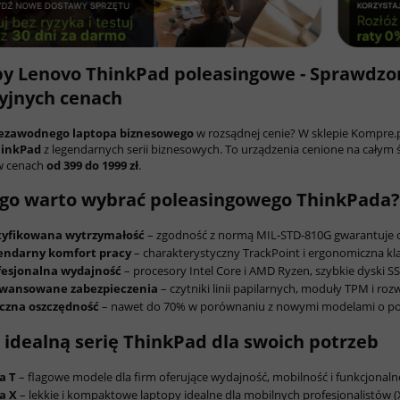
y Lenovo ThinkPad poleasingowe - Sprawdzo
yjnych cenach
ezawodnego laptopa biznesowego
w rozsądnej cenie? W sklepie Kompre.
hinkPad
z legendarnych serii biznesowych. To urządzenia cenione na całym 
w cenach
od 399 do 1999 zł
.
go warto wybrać poleasingowego ThinkPada?
tyfikowana wytrzymałość
– zgodność z normą MIL-STD-810G gwarantuje 
endarny komfort pracy
– charakterystyczny TrackPoint i ergonomiczna kl
fesjonalna wydajność
– procesory Intel Core i AMD Ryzen, szybkie dyski
wansowane zabezpieczenia
– czytniki linii papilarnych, moduły TPM i ro
czna oszczędność
– nawet do 70% w porównaniu z nowymi modelami o pod
 idealną serię ThinkPad dla swoich potrzeb
a T
– flagowe modele dla firm oferujące wydajność, mobilność i funkcjonaln
a X
– lekkie i kompaktowe laptopy idealne dla mobilnych profesjonalistów (