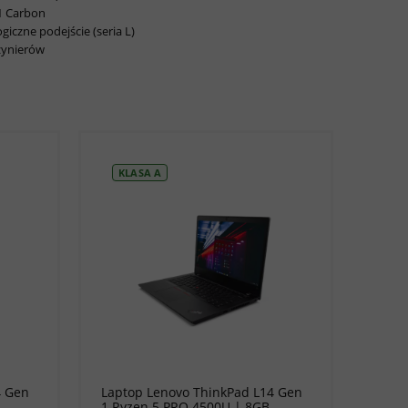
1 Carbon
czne podejście (seria L)
nżynierów
KLASA A
do koszyka
4 Gen
Laptop Lenovo ThinkPad L14 Gen
1 Ryzen 5 PRO 4500U | 8GB