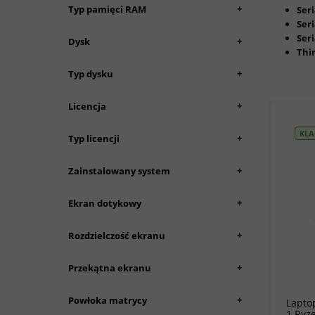
+
Typ pamięci RAM
Seri
Seri
Seri
+
Dysk
Thi
+
Typ dysku
+
Licencja
KLA
+
Typ licencji
+
Zainstalowany system
+
Ekran dotykowy
+
Rozdzielczość ekranu
+
Przekątna ekranu
+
Powłoka matrycy
Lapto
1 Ryz