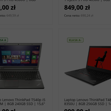
 SSD | 14" 1920 x 1080 |
256GB SSD | 14" 1920 x 108
,00 zł
849,00 zł
ws 11 Pro [A-]
Windows 11 Pro [A-]
etto:
649,59 zł
Cena netto:
690,24 zł
SA A
KLASA A-
do koszyka
do koszyka
p Lenovo ThinkPad T540p i5
Laptop Lenovo ThinkPad T480
0M | 8GB 240GB SSD | 15,6"
8350U | 8GB 256GB SSD | 1
x 768 | Windows 10
1920 x 1080 | Windows 11 Pr