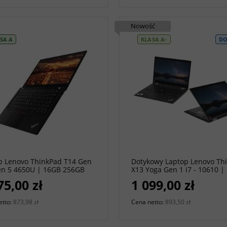
Nowość
SA A
KLASA A-
DO
do koszyka
do koszyka
p Lenovo ThinkPad T14 Gen
Dotykowy Laptop Lenovo Th
en 5 4650U | 16GB 256GB
X13 Yoga Gen 1 i7 - 10610 |
 14" 1920 x 1080 | Windows
256GB SSD | 13,3" 1920 x 10
75,00 zł
1 099,00 zł
 [A]
Windows 11 Pro [A-]
etto:
873,98 zł
Cena netto:
893,50 zł