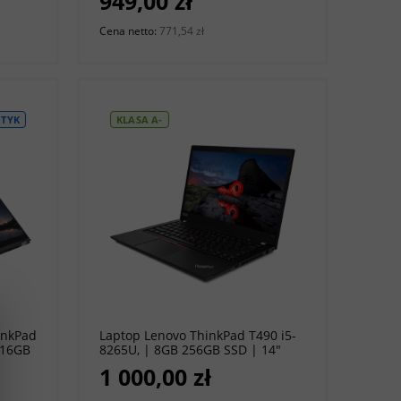
949,00 zł
Windows 11 Pro [A]
Cena netto:
771,54 zł
TYK
KLASA A-
do koszyka
inkPad
Laptop Lenovo ThinkPad T490 i5-
 16GB
8265U, | 8GB 256GB SSD | 14"
80 |
1920 x 1080 | Windows 11 Pro [A-]
1 000,00 zł