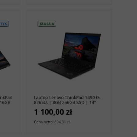
TYK
KLASA A
do koszyka
inkPad
Laptop Lenovo ThinkPad T490 i5-
 16GB
8265U, | 8GB 256GB SSD | 14"
80 |
1920 x 1080 | Windows 11 Pro [A]
1 100,00 zł
Cena netto:
894,31 zł