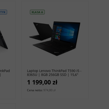
TYK
KLASA A
do koszyka
inkPad
Laptop Lenovo ThinkPad T590 i5 -
|
8365U | 8GB 256GB SSD | 15,6"
920 x
1920 x 1080 | Windows 11 Pro [A]
1 199,00 zł
sik
Cena netto:
974,80 zł