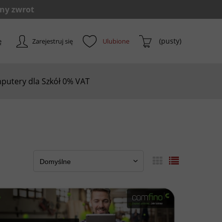
(pusty)
ę
Zarejestruj się
putery dla Szkół 0% VAT