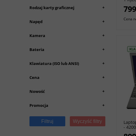
256GB
799
+
Rodzaj karty graficznej
Windo
Cena n
+
Napęd
+
Kamera
+
Bateria
KLA
+
Klawiatura (ISO lub ANSI)
+
Cena
+
Nowość
+
Promocja
Filtruj
Wyczyść filtry
Lapto
- 420
1366 