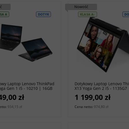
ć
Nowość
SA A
DOTYK
KLASA A-
DO
do koszyka
do koszyka
owy Laptop Lenovo ThinkPad
Dotykowy Laptop Lenovo Th
oga Gen 1 i5 - 10210 | 16GB
X13 Yoga Gen 2 i5 - 1135G7 
 SSD | 13,3" 1920 x 1080 |
16GB 256GB NVME | 13,3" 1
49,00 zł
1 199,00 zł
ws 11 Pro [A]
1200 | Windows 11 Pro + Ry
[A-]
etto:
934,15 zł
Cena netto:
974,80 zł