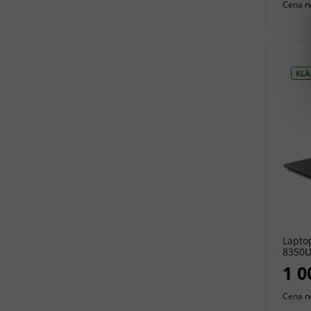
Cena n
KLA
Lapto
8350U
1920 
1 0
Cena n