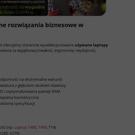
ne rozwiązania biznesowe w
pl oferujemy starannie wyselekcjonowane
używane laptopy
świecie za wyjątkową trwałość, ergonomię i wydajność,
odporność na ekstremalne warunki
awiatura z głębokim skokiem klawiszy
 SSD i zoptymalizowana pamięć RAM
związania biometryczne
obnej specyfikacji
ość (np.
Laptop T480
,
T490
, T14)
X280, X270)