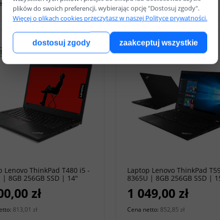
etto:
792,68 zł
Cena netto:
812,20 zł
plików do swoich preferencji, wybierając opcję "Dostosuj zgody".
Więcej o plikach cookies przeczytasz w naszej Polityce prywatności.
dostosuj zgody
zaakceptuj wszystkie
SA A
KLASA A-
do koszyka
do koszyka
p Lenovo ThinkPad T480 i5 -
Laptop Lenovo ThinkPad T590
 | 8GB 256GB SSD | 14"
8365U | 8GB 256GB SSD | 1
x 1080 | Windows 11 Pro [A]
1920 x 1080 | Windows 11 Pr
00,00 zł
1 049,00 zł
etto:
813,01 zł
Cena netto:
852,85 zł