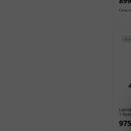
899
Profes
Cena n
KLA
Lapto
1 Ryz
SSD |
975
11 Pro