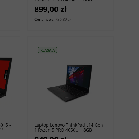
0 |
256GB SSD | 14" 1920 x 1080 |
899,00 zł
Windows 11 Pro [A]
Cena netto:
730,89 zł
KLASA A
do koszyka
 i5 -
Laptop Lenovo ThinkPad L14 Gen
4"
1 Ryzen 5 PRO 4650U | 8GB
o [A-]
256GB SSD | 14" 1920 x 1080 |