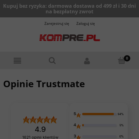
Zarejestruj się
Zaloguj się
Opinie Trustmate
5
94%
4
5%
4.9
3
0%
1621
opinii klientów