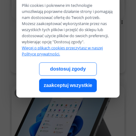
Pliki cookies i pokrewne im technologie
umożliwiają poprawne działanie strony i pomagają
nam dostosować ofertę do Twoich potrzeb.
Maciej
zweryfikowano
Możesz zaakceptować wykorzystanie przez nas
4
wszystkich tych plików i przejść do sklepu lub
dostosować użycie plików do swoich preferencji,
Sprzęt przyszedł w stanie nienaruszonym, lecz
wybierając opcję "Dostosuj zgody".
martwi mnie ze przesyłka była zapakowana tak ze
Więcej o plikach cookies przeczytasz w naszej
sprzet w niej "latać"
Polityce prywatności.
wczoraj
0
0
dostosuj zgody
zaakceptuj wszystkie
podgląd