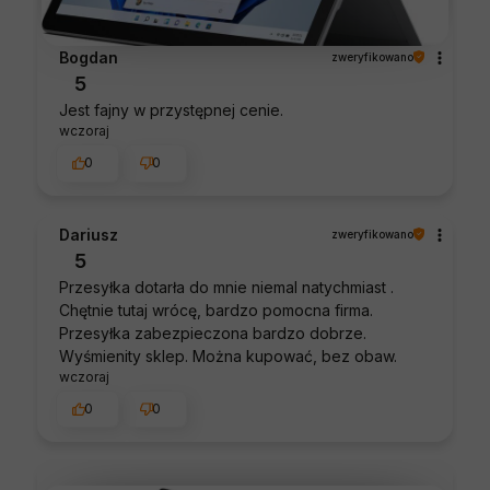
Bogdan
zweryfikowano
5
Jest fajny w przystępnej cenie.
wczoraj
0
0
Dariusz
zweryfikowano
5
Przesyłka dotarła do mnie niemal natychmiast .
Chętnie tutaj wrócę, bardzo pomocna firma.
Przesyłka zabezpieczona bardzo dobrze.
Wyśmienity sklep. Można kupować, bez obaw.
wczoraj
0
0