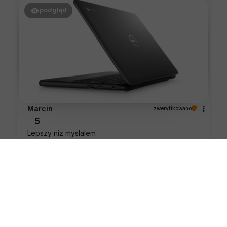
podgląd
Marcin
zweryfikowano
5
Lepszy niż myslalem
wczoraj
0
0
podgląd