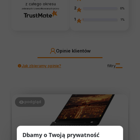
z całego okresu
2
0%
zebranych i zweryfikowanych przez
1
1%
Opinie klientów
Jak zbieramy opinie?
filtry
podgląd
Dbamy o Twoją prywatność