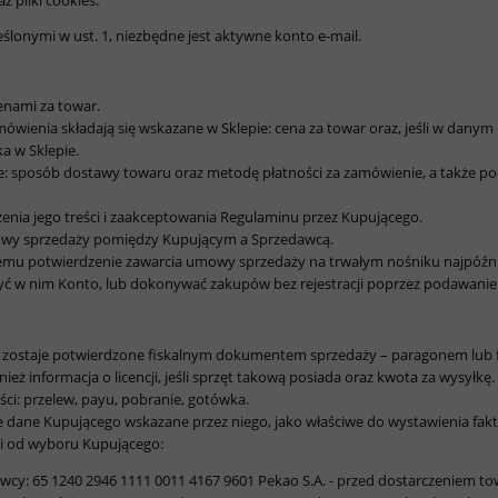
z pliki cookies.
ślonymi w ust. 1, niezbędne jest aktywne konto e-mail.
enami za towar.
ówienia składają się wskazane w Sklepie: cena za towar oraz, jeśli w dany
a w Sklepie.
e: sposób dostawy towaru oraz metodę płatności za zamówienie, a także po
nia jego treści i zaakceptowania Regulaminu przez Kupującego.
mowy sprzedaży pomiędzy Kupującym a Sprzedawcą.
mu potwierdzenie zawarcia umowy sprzedaży na trwałym nośniku najpóźni
ałożyć w nim Konto, lub dokonywać zakupów bez rejestracji poprzez podawa
 zostaje potwierdzone fiskalnym dokumentem sprzedaży – paragonem lub 
eż informacja o licencji, jeśli sprzęt takową posiada oraz kwota za wysyłkę.
ci: przelew, payu, pobranie, gotówka.
 dane Kupującego wskazane przez niego, jako właściwe do wystawienia fakt
ci od wyboru Kupującego:
: 65 1240 2946 1111 0011 4167 9601 Pekao S.A. - przed dostarczeniem tow