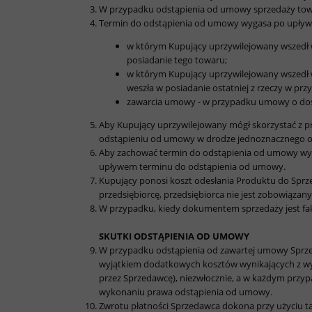
W przypadku odstąpienia od umowy sprzedaży towa
Termin do odstąpienia od umowy wygasa po upływie
w którym Kupujący uprzywilejowany wszedł w
posiadanie tego towaru;
w którym Kupujący uprzywilejowany wszedł w 
weszła w posiadanie ostatniej z rzeczy w pr
zawarcia umowy - w przypadku umowy o dost
Aby Kupujący uprzywilejowany mógł skorzystać z p
odstąpieniu od umowy w drodze jednoznacznego ośw
Aby zachować termin do odstąpienia od umowy wys
upływem terminu do odstąpienia od umowy.
Kupujący ponosi koszt odesłania Produktu do Sprze
przedsiębiorcę, przedsiębiorca nie jest zobowiąz
W przypadku, kiedy dokumentem sprzedaży jest fak
SKUTKI ODSTĄPIENIA OD UMOWY
W przypadku odstąpienia od zawartej umowy Sprze
wyjątkiem dodatkowych kosztów wynikających z wy
przez Sprzedawcę), niezwłocznie, a w każdym przyp
wykonaniu prawa odstąpienia od umowy.
Zwrotu płatności Sprzedawca dokona przy użyciu ta