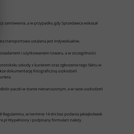
cji zamówienia, a w przypadku gdy Sprzedawca wskazał
ta transportowa ustalana jest indywidualnie.
posiadaniem i użytkowaniem towaru, a w szczególności
rotokołu szkody z kurierem oraz zgłoszenie tego faktu w
także dokumentację fotograficzną uszkodzeń.
uriera.
 odbiór paczki w stanie nienaruszonym, a w razie uszkodzeń
Regulaminu, w terminie 14 dni bez podania jakiejkolwiek
re.pl Wypełniony i podpisany formularz należy