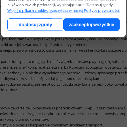
plików do swoich preferencji, wybierając opcję "Dostosuj zgody".
frowych
Więcej o plikach cookies przeczytasz w naszej Polityce prywatności.
 firmy lub punktach odbioru w godzinach otwarcia.
pującego, towar będzie gotowy do odbioru we wskazanym terminie realiza
dostosuj zgody
zaakceptuj wszystkie
wego czas na zrealizowanie zamówienia może się wydłużyć.
eśli ilość zamówionego towaru przekracza 4 paczki, warunki dostawy i opła
zki oraz jej zawartości bezpośrednio przy kurierze.
 niego prawo własności towaru, uprawnienia i wszelkie ryzyka związane z 
paczki lub sprzętu mogących mieć związek z dostawą, wymaga się spisania p
dresem: serwis@kompre.pl. Zaleca się, by Kupujący sporządził i dostarczył 
kołu szkody lub błędnie wypełnionego protokołu szkody spisanego przez k
i odbywa się w siedzibie Sprzedającego pod obecnością kamer.
zkodzenie paczki, jeśli nie otworzył paczki przy kurierze, jeśli pokwitował
ci kuriera.
owy zawartej ze Sprzedawcą za pośrednictwem Sklepu, z zastrzeżeniem § 8 
świadczenie o rezygnacji z zakupu, które wypełnia na stronie: serwis.komp
em i kompletem dokumentów.
firmy lub przesłać bezpiecznie dowolnym środkiem transportu.