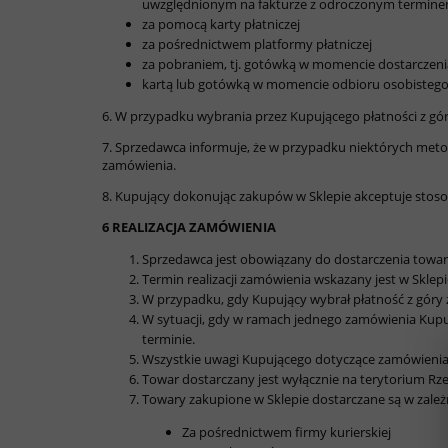
uwzględnionym na fakturze z odroczonym terminem 
za pomocą karty płatniczej
za pośrednictwem platformy płatniczej
za pobraniem, tj. gotówką w momencie dostarczenia
kartą lub gotówką w momencie odbioru osobistego
6. W przypadku wybrania przez Kupującego płatności z gór
7. Sprzedawca informuje, że w przypadku niektórych metod
zamówienia.
8. Kupujący dokonując zakupów w Sklepie akceptuje stoso
6 REALIZACJA ZAMÓWIENIA
Sprzedawca jest obowiązany do dostarczenia towa
Termin realizacji zamówienia wskazany jest w Sklepi
W przypadku, gdy Kupujący wybrał płatność z góry z
W sytuacji, gdy w ramach jednego zamówienia Kupuj
terminie.
Wszystkie uwagi Kupującego dotyczące zamówienia 
Towar dostarczany jest wyłącznie na terytorium Rzec
Towary zakupione w Sklepie dostarczane są w zale
Za pośrednictwem firmy kurierskiej