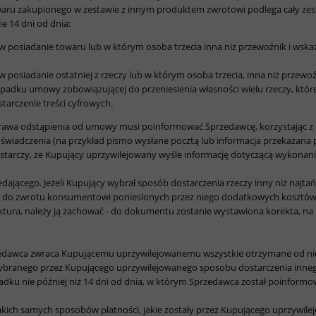
ru zakupionego w zestawie z innym produktem zwrotowi podlega cały zes
 14 dni od dnia:
 posiadanie towaru lub w którym osoba trzecia inna niż przewoźnik i wsk
posiadanie ostatniej z rzeczy lub w którym osoba trzecia, inna niż przew
zypadku umowy zobowiązującej do przeniesienia własności wielu rzeczy, któ
arczenie treści cyfrowych.
rawa odstąpienia od umowy musi poinformować Sprzedawcę, korzystając z d
iadczenia (na przykład pismo wysłane pocztą lub informacja przekazana p
tarczy, że Kupujący uprzywilejowany wyśle informację dotyczącą wykonan
dającego. Jeżeli Kupujący wybrał sposób dostarczenia rzeczy inny niż najt
any do zwrotu konsumentowi poniesionych przez niego dodatkowych kosztów
tura, należy ją zachować - do dokumentu zostanie wystawiona korekta, na 
dawca zwraca Kupującemu uprzywilejowanemu wszystkie otrzymane od niego
branego przez Kupującego uprzywilejowanego sposobu dostarczenia innego
adku nie później niż 14 dni od dnia, w którym Sprzedawca został poinform
kich samych sposobów płatności, jakie zostały przez Kupującego uprzywilej