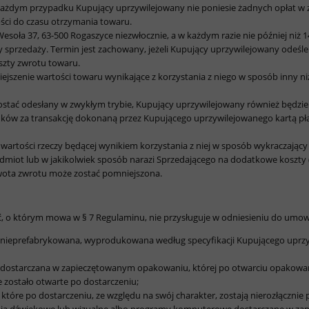
 każdym przypadku Kupujący uprzywilejowany nie poniesie żadnych opłat w
ci do czasu otrzymania towaru.
Wesoła 37, 63-500 Rogaszyce niezwłocznie, a w każdym razie nie później niż
przedaży. Termin jest zachowany, jeżeli Kupujący uprzywilejowany odeśle
szty zwrotu towaru.
szenie wartości towaru wynikające z korzystania z niego w sposób inny niż 
 zostać odesłany w zwykłym trybie, Kupujący uprzywilejowany również będzi
dków za transakcję dokonaną przez Kupującego uprzywilejowanego kartą p
artości rzeczy będącej wynikiem korzystania z niej w sposób wykraczający 
zedmiot lub w jakikolwiek sposób narazi Sprzedającego na dodatkowe koszt
wota zwrotu może zostać pomniejszona.
, o którym mowa w § 7 Regulaminu, nie przysługuje w odniesieniu do umow
z nieprefabrykowana, wyprodukowana według specyfikacji Kupującego uprzy
z dostarczana w zapieczętowanym opakowaniu, której po otwarciu opakowan
e zostało otwarte po dostarczeniu;
które po dostarczeniu, ze względu na swój charakter, zostają nierozłącznie 