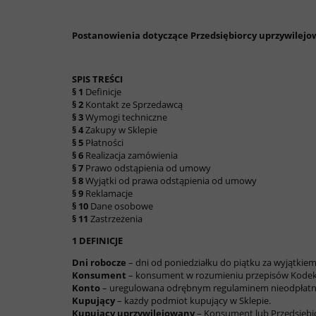
Postanowienia dotyczące Przedsiębiorcy uprzywilejo
SPIS TREŚCI
§ 1
Definicje
§ 2
Kontakt ze Sprzedawcą
§ 3
Wymogi techniczne
§ 4
Zakupy w Sklepie
§ 5
Płatności
§ 6
Realizacja zamówienia
§ 7
Prawo odstąpienia od umowy
§ 8
Wyjątki od prawa odstąpienia od umowy
§ 9
Reklamacje
§ 10
Dane osobowe
§ 11
Zastrzeżenia
1 DEFINICJE
Dni robocze
– dni od poniedziałku do piątku za wyjątkie
Konsument
– konsument w rozumieniu przepisów Kodek
Konto
– uregulowana odrębnym regulaminem nieodpłatna fu
Kupujący
– każdy podmiot kupujący w Sklepie.
Kupujący uprzywilejowany
– Konsument lub Przedsiębi