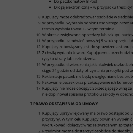
Do paczkomatów InPost
Drogą elektroniczną – w przypadku treści cy
Kupujący może odebrać towar osobiście w siedzibie
W przypadku wybrania odbioru osobistego przez Ku
termin wysłania towaru – w tym terminie.
W okresie zwiększonej sprzedaży lub zakupu hurto
W przypadku zamówień powyżej 5 sztuk sprzętu lub j
Kupujący zobowiązany jest do sprawdzenia stanu pac
Z chwilą wydania towaru Kupującemu, przechodzi na
ryzyko utraty lub uszkodzenia.
W przypadku stwierdzenia jakichkolwiek uszkodzeń 
ciągu 24 godzin od daty otrzymania przesyłki pod a
Reklamacje paczek nie będą uwzględniane bez proto
Pakowanie paczek oraz przekazywanie ich kurierow
Kupujący nie może obciążyć Sprzedającego winą za us
nie dopilnował spisania protokołu szkody w obecnoś
7 PRAWO ODSTĄPIENIA OD UMOWY
Kupujący uprzywilejowany ma prawo odstąpić od um
przyczyny. W tym celu Kupujący powinien wypełnić o
wydrukować i dołączyć wraz ze zwracanym sprzęt
Przedmiot można dostarczyć osobiście do siedziby 