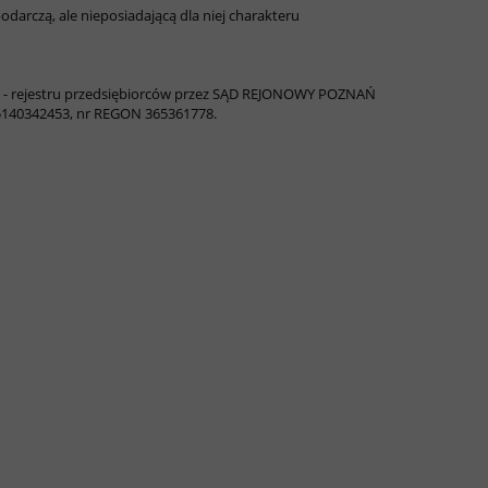
darczą, ale nieposiadającą dla niej charakteru
go - rejestru przedsiębiorców przez SĄD REJONOWY POZNAŃ
40342453, nr REGON 365361778.