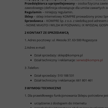
Przedsiębiorca uprzywilejowany
– osoba fizyczna zawie
zawodowego (definicja obowiązuje dla umów zawartych od d
Regulamin
– niniejszy regulamin.
Sklep
– sklep internetowy KOMPRE prowadzony przez Sp
Sprzedawca
– KOMPRE Sp. z o.o. z siedzibą pod adresem
- NOWE MIASTO I WILDA W POZNANIU, IX WYDZIAŁ GOSPO
2 KONTAKT ZE SPRZEDAWCĄ
1. Adres pocztowy: ul. Wesoła 37, 63-500 Rogaszyce
2.Adres e-mail:
Dział sprzedaży: sklep@kompre.pl
Dział techniczny i reklamacje:
serwis@kompre.pl
3 .Telefon:
Dział sprzedaży: 510 188 531
Dział techniczny i reklamacje: 661 801 461
3 WYMOGI TECHNICZNE
1. Dla prawidłowego funkcjonowania Sklepu potrzebne jest
urządzenie z dostępem do Internetu