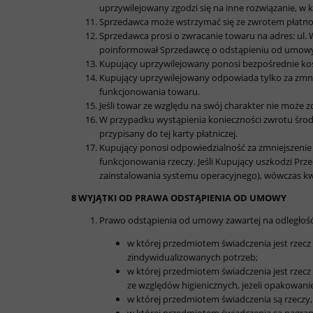
uprzywilejowany zgodzi się na inne rozwiązanie, w
Sprzedawca może wstrzymać się ze zwrotem płatnoś
Sprzedawca prosi o zwracanie towaru na adres: ul. 
poinformował Sprzedawcę o odstąpieniu od umowy s
Kupujący uprzywilejowany ponosi bezpośrednie ko
Kupujący uprzywilejowany odpowiada tylko za zmniej
funkcjonowania towaru.
Jeśli towar ze względu na swój charakter nie może
W przypadku wystąpienia konieczności zwrotu śro
przypisany do tej karty płatniczej.
Kupujący ponosi odpowiedzialność za zmniejszenie w
funkcjonowania rzeczy. Jeśli Kupujący uszkodzi Pr
zainstalowania systemu operacyjnego), wówczas k
8 WYJĄTKI OD PRAWA ODSTĄPIENIA OD UMOWY
Prawo odstąpienia od umowy zawartej na odległość
w której przedmiotem świadczenia jest rzec
zindywidualizowanych potrzeb;
w której przedmiotem świadczenia jest rzec
ze względów higienicznych, jeżeli opakowani
w której przedmiotem świadczenia są rzeczy, 