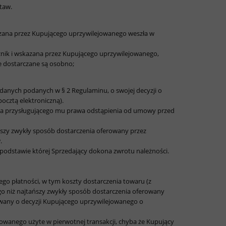
taw.
azana przez Kupującego uprzywilejowanego weszła w
oźnik i wskazana przez Kupującego uprzywilejowanego,
re dostarczane są osobno;
anych podanych w § 2 Regulaminu, o swojej decyzji o
ocztą elektroniczną).
ia przysługującego mu prawa odstąpienia od umowy przed
ańszy zwykły sposób dostarczenia oferowany przez
.
podstawie której Sprzedający dokona zwrotu należności.
 płatności, w tym koszty dostarczenia towaru (z
 niż najtańszy zwykły sposób dostarczenia oferowany
owany o decyzji Kupującego uprzywilejowanego o
owanego użyte w pierwotnej transakcji, chyba że Kupujący