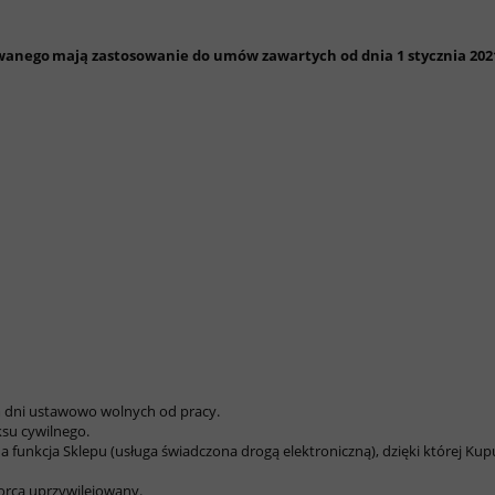
wanego mają zastosowanie do umów zawartych od dnia 1 stycznia 2021
m dni ustawowo wolnych od pracy.
su cywilnego.
nkcja Sklepu (usługa świadczona drogą elektroniczną), dzięki której Kupu
orca uprzywilejowany.