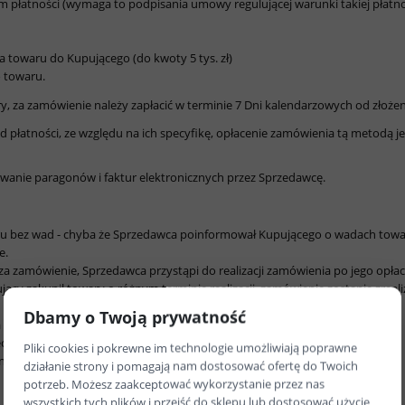
płatności (wymaga to podpisania umowy regulującej warunki takiej płatnoś
 towaru do Kupującego (do kwoty 5 tys. zł)
 towaru.
y, za zamówienie należy zapłacić w terminie 7 Dni kalendarzowych od złoże
 płatności, ze względu na ich specyfikę, opłacenie zamówienia tą metodą j
wanie paragonów i faktur elektronicznych przez Sprzedawcę.
ru bez wad - chyba że Sprzedawca poinformował Kupującego o wadach tow
e.
a zamówienie, Sprzedawca przystąpi do realizacji zamówienia po jego opłac
ący zakupił towary o różnym terminie realizacji, zamówienie zostanie zrea
Dbamy o Twoją prywatność
powinny znaleźć się w stosownej rubryce.
zypospolitej Polskiej.
Pliki cookies i pokrewne im technologie umożliwiają poprawne
żności od tego jaką metodę dostawy wybrał Kupujący:
działanie strony i pomagają nam dostosować ofertę do Twoich
potrzeb. Możesz zaakceptować wykorzystanie przez nas
wszystkich tych plików i przejść do sklepu lub dostosować użycie