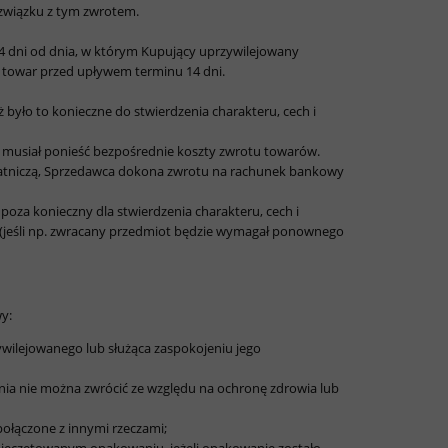
 związku z tym zwrotem.
 14 dni od dnia, w którym Kupujący uprzywilejowany
 towar przed upływem terminu 14 dni.
było to konieczne do stwierdzenia charakteru, cech i
e musiał ponieść bezpośrednie koszty zwrotu towarów.
łatniczą, Sprzedawca dokona zwrotu na rachunek bankowy
poza konieczny dla stwierdzenia charakteru, cech i
y (jeśli np. zwracany przedmiot będzie wymagał ponownego
y:
wilejowanego lub służąca zaspokojeniu jego
ia nie można zwrócić ze względu na ochronę zdrowia lub
połączone z innymi rzeczami;