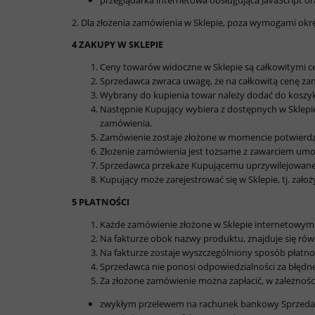
przeglądarka internetowa obsługująca JavaScript ora
2. Dla złożenia zamówienia w Sklepie, poza wymogami okre
4 ZAKUPY W SKLEPIE
Ceny towarów widoczne w Sklepie są całkowitymi c
Sprzedawca zwraca uwagę, że na całkowitą cenę zam
Wybrany do kupienia towar należy dodać do koszyk
Następnie Kupujący wybiera z dostępnych w Sklepi
zamówienia.
Zamówienie zostaje złożone w momencie potwierdze
Złożenie zamówienia jest tożsame z zawarciem u
Sprzedawca przekaże Kupującemu uprzywilejowane
Kupujący może zarejestrować się w Sklepie, tj. z
5 PŁATNOŚCI
Każde zamówienie złożone w Sklepie internetowym
Na fakturze obok nazwy produktu, znajduje się równi
Na fakturze zostaje wyszczególniony sposób płatnoś
Sprzedawca nie ponosi odpowiedzialności za błędne
Za złożone zamówienie można zapłacić, w zależnoś
zwykłym przelewem na rachunek bankowy Sprzedawcy