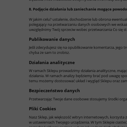
8. Podjęcie działania lub zaniechanie mogące powod
W jakim celu?
ustalenie, dochodzenie lub obrona ewentua
polegający na przetwarzaniu danych osobowych we wskazany
uwzględnimy Twój sprzeciw wobec przetwarzania
Co się s
Publikowanie danych
Jeśli zdecydujesz się na opublikowanie komentarza, jego
chyba że sam to zrobisz.
Działania analityczne
W ramach Sklepu prowadzimy działania analityczne, mające n
działania. W ramach analizy będziemy brać pod uwagę sposób,
temu możemy dostosować układ i wygląd Sklepu oraz zam
Bezpieczeństwo danych
Przetwarzając Twoje dane osobowe stosujemy środki organ
Pliki Cookies
Nasz Sklep, jak większość witryn internetowych, korzysta z
w ustawieniach Twojego urządzenia. W tym Sklepie ciastec