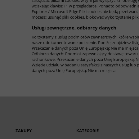
zarządzać plikami cookies, w tym jak wyłączyć ich obsługę
wciskając klawisz F1 w przeglądarce. Ponadto odpowiednie
Explorer / Microsoft Edge Pliki cookies nie będą przetwarza
możesz: usunąć pliki cookies, blokować wykorzystanie plik
Usługi zewnętrzne, odbiorcy danych
Korzystamy z usług podmiotów zewnętrznych, które wspier
nasze udokumentowane polecenie. Poniżej znajdziesz lis
Przekazanie danych poza Unię Europejską: Nie ma miejsca
Odbiorca danych: Podmiot zapewniający dostawę towaru – 
rachunkowe. Przekazanie danych poza Unię Europejską: N
Wzięcie udziału w badaniu satysfakcji z naszych usług lu
danych poza Unię Europejską: Nie ma miejsca.
ZAKUPY
KATEGORIE