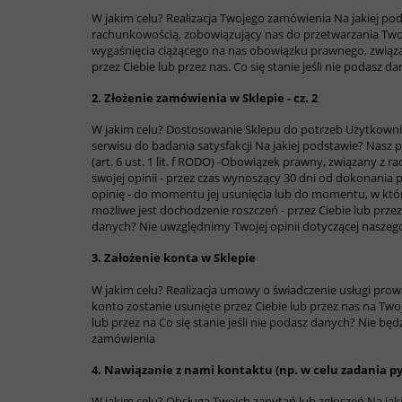
W jakim celu?
Realizacja Twojego zamówienia
Na jakiej po
rachunkowością, zobowiązujący nas do przetwarzania Twoic
wygaśnięcia ciążącego na nas obowiązku prawnego, zwią
przez Ciebie lub przez nas.
Co się stanie jeśli nie podasz d
2. Złożenie zamówienia w Sklepie - cz. 2
W jakim celu?
Dostosowanie Sklepu do potrzeb Użytkownik
serwisu do badania satysfakcji
Na jakiej podstawie?
Nasz p
(art. 6 ust. 1 lit. f RODO)
-Obowiązek prawny, związany z rac
swojej opinii - przez czas wynoszący 30 dni od dokonania
opinię - do momentu jej usunięcia lub do momentu, w k
możliwe jest dochodzenie roszczeń - przez Ciebie lub prze
danych?
Nie uwzględnimy Twojej opinii dotyczącej nasze
3. Założenie konta w Sklepie
W jakim celu?
Realizacja umowy o świadczenie usługi prow
konto zostanie usunięte przez Ciebie lub przez nas na Tw
lub przez na
Co się stanie jeśli nie podasz danych?
Nie będz
zamówienia
4. Nawiązanie z nami kontaktu (np. w celu zadania p
W jakim celu?
Obsługa Twoich zapytań lub zgłoszeń
Na jak