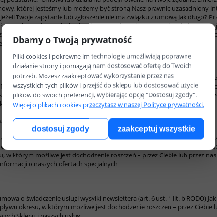
umowy, której jesteśmy lub możemy być stroną
Nasz prawnie uzasadniony int
 – jeżeli Twoje zapytanie lub zgłoszenie nie ma związku z umową
Jak długo?
Pr
eń
Do upływu okresu dochodzenia roszczeń – zobacz ostatnią tabelę tej sek
ane do upływu okresu, w którym możliwe jest dochodzenie roszczeń – przez
Dbamy o Twoją prywatność
dzi na Twoje zapytanie lub zgłoszenie
Pliki cookies i pokrewne im technologie umożliwiają poprawne
ie zezwalające na prowadzenie działań analitycznych
działanie strony i pomagają nam dostosować ofertę do Twoich
potrzeb. Możesz zaakceptować wykorzystanie przez nas
ę przez Ciebie po stronie internetowej Sklepu, celem dostosowania strony 
wszystkich tych plików i przejść do sklepu lub dostosować użycie
” Polityki prywatności)
Na jakiej podstawie?
Nasz prawnie uzasadniony inter
plików do swoich preferencji, wybierając opcję "Dostosuj zgody".
ęcia ważności lub usunięcia przez Ciebie plików cookies, wykorzystywany
 korzystania ze Sklepu w pracach nad jego rozwojem
Więcej o plikach cookies przeczytasz w naszej Polityce prywatności.
as treści marketingowych (np. informacji o ofertach specjalnych)
dostosuj zgody
zaakceptuj wszystkie
za ofert specjalnych
Na jakiej podstawie?
Twoja zgoda na nasze działania mar
ej chwili możesz wycofać zgodę. Przetwarzanie danych do momentu cofnięc
 w którym możliwe jest dochodzenie roszczeń – przez Ciebie lub przez na
formacji o naszych ofertach specjalnych
umowa o świadczenie usługi wysyłki newslettera (art. 6 ust. 1 lit. b RODO)
Jak
ływu okresu, w którym możliwe jest dochodzenie roszczeń – przez Ciebie l
cych Sklepu i naszych usług