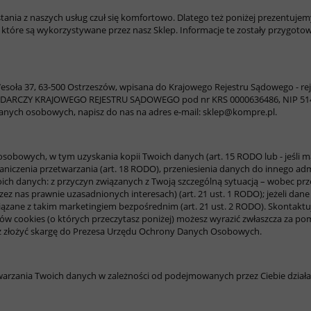
ania z naszych usług czuł się komfortowo. Dlatego też poniżej prezentujem
 które są wykorzystywane przez nasz Sklep. Informacje te zostały przygot
 Wesoła 37, 63-500 Ostrzeszów, wpisana do Krajowego Rejestru Sądowego - 
PODARCZY KRAJOWEGO REJESTRU SĄDOWEGO
pod nr KRS 0000636486, NIP 5
danych osobowych, napisz do nas na adres e-mail: sklep@kompre.pl.
bowych, w tym uzyskania kopii Twoich danych (art. 15 RODO lub - jeśli ma to
raniczenia przetwarzania (art. 18 RODO), przeniesienia danych do innego adm
 danych: z przyczyn związanych z Twoją szczególną sytuacją – wobec pr
h przez nas prawnie uzasadnionych interesach) (art. 21 ust. 1 RODO); jeżeli
ązane z takim marketingiem bezpośrednim (art. 21 ust. 2 RODO). Skontaktuj s
ów cookies (o których przeczytasz poniżej) możesz wyrazić zwłaszcza za pom
z złożyć skargę do Prezesa Urzędu Ochrony Danych Osobowych.
twarzania Twoich danych w zależności od podejmowanych przez Ciebie działa