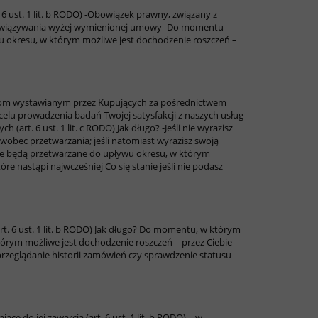
 ust. 1 lit. b RODO)
-Obowiązek prawny, związany z
owiązywania wyżej wymienionej umowy
-Do momentu
 okresu, w którym możliwe jest dochodzenie roszczeń –
iniom wystawianym przez Kupujących za pośrednictwem
elu prowadzenia badań Twojej satysfakcji z naszych usług
(art. 6 ust. 1 lit. c RODO)
Jak długo?
-Jeśli nie wyrazisz
wobec przetwarzania; jeśli natomiast wyrazisz swoją
ne będą przetwarzane do upływu okresu, w którym
óre nastąpi najwcześniej
Co się stanie jeśli nie podasz
. 6 ust. 1 lit. b RODO)
Jak długo?
Do momentu, w którym
tórym możliwe jest dochodzenie roszczeń – przez Ciebie
k przeglądanie historii zamówień czy sprawdzenie statusu
 do jej zawarcia (art. 6 ust. 1 lit. b RODO) – w