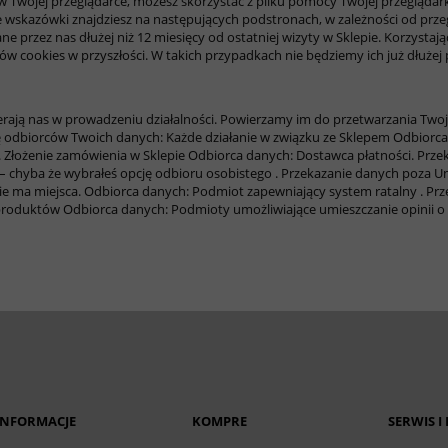
 w Twojej przeglądarce, możesz skorzystać z pliku pomocy Twojej przeglądar
 wskazówki znajdziesz na następujących podstronach, w zależności od przegl
ne przez nas dłużej niż 12 miesięcy od ostatniej wizyty w Sklepie. Korzystają
ów cookies w przyszłości. W takich przypadkach nie będziemy ich już dłużej 
ają nas w prowadzeniu działalności. Powierzamy im do przetwarzania Twoj
tę odbiorców Twoich danych:
Każde działanie w związku ze Sklepem
Odbiorca
.
Złożenie zamówienia w Sklepie
Odbiorca danych: Dostawca płatności. Prze
chyba że wybrałeś opcję odbioru osobistego . Przekazanie danych poza Un
ie ma miejsca.
Odbiorca danych: Podmiot zapewniający system ratalny . Prz
b produktów
Odbiorca danych: Podmioty umożliwiające umieszczanie opinii o 
INFORMACJE
KOMPRE
SERWIS I