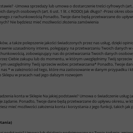
dstawie?
-Umowa sprzedaży lub umowa o dostarczenie treści cyfrowych (art. 6
h danych osobowych (art. 6 ust. 1 lit. c RODO)
Jak długo?
-Przez okres ob
zanego z rachunkowością
Ponadto, Twoje dane będą przetwarzane do upływu
anych?
Nie będziesz mieć możliwości złożenia zamówienia
ów, a także polepszenie jakości świadczonych przez nas usług, dzięki op
rawnie uzasadniony interes, polegający na przetwarzaniu Twoich danych w c
hunkowością, zobowiązujący nas do przetwarzania Twoich danych osobowych 
 przez Ciebie zakupu lub do momentu, w którym uwzględnimy Twój sprzeciw 
tórym uwzględnimy Twój sprzeciw wobec przetwarzania* Ponadto, Twoje da
z nas
* w zależności od tego, które ma zastosowanie w danym przypadku i kt
go Sklepu w pracach nad jego dalszym rozwojem
adzenia konta w Sklepie
Na jakiej podstawie?
Umowa o świadczenie usług (art
oje żądanie. Ponadto, Twoje dane będą przetwarzane do upływu okresu, w k
iesz mieć możliwości założenia konta i korzystania z jego funkcji, takich ja
ytania)
iej podstawie?
Umowa lub działania podejmowane na Twoje żądanie, zmierzające