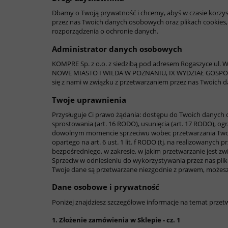
Dbamy o Twoją prywatność i chcemy, abyś w czasie korzyst
przez nas Twoich danych osobowych oraz plikach cookies,
rozporządzenia o ochronie danych.
Administrator danych osobowych
KOMPRE Sp. z o.o. z siedzibą pod adresem Rogaszyce ul.
NOWE MIASTO I WILDA W POZNANIU, IX WYDZIAŁ GOS
się z nami w związku z przetwarzaniem przez nas Twoich 
Twoje uprawnienia
Przysługuje Ci prawo żądania: dostępu do Twoich danych oso
sprostowania (art. 16 RODO), usunięcia (art. 17 RODO), og
dowolnym momencie sprzeciwu wobec przetwarzania Twoich
opartego na art. 6 ust. 1 lit. f RODO (tj. na realizowanyc
bezpośredniego, w zakresie, w jakim przetwarzanie jest zwi
Sprzeciw w odniesieniu do wykorzystywania przez nas plik
Twoje dane są przetwarzane niezgodnie z prawem, możes
Dane osobowe i prywatność
Poniżej znajdziesz szczegółowe informacje na temat prze
1. Złożenie zamówienia w Sklepie - cz. 1