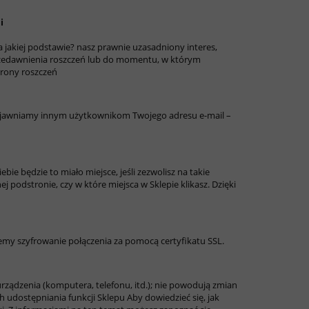
i
 jakiej podstawie?
nasz prawnie uzasadniony interes,
zedawnienia roszczeń lub do momentu, w którym
brony roszczeń
e ujawniamy innym użytkownikom Twojego adresu e-mail –
ie będzie to miało miejsce, jeśli zezwolisz na takie
j podstronie, czy w które miejsca w Sklepie klikasz. Dzięki
emy szyfrowanie połączenia za pomocą certyfikatu SSL.
 urządzenia (komputera, telefonu, itd.); nie powodują zmian
 udostępniania funkcji Sklepu Aby dowiedzieć się, jak