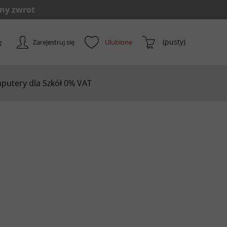
(pusty)
ę
Zarejestruj się
putery dla Szkół 0% VAT