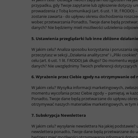
przypadku, gdy Twoje zapytanie lub zgłoszenie dotyczy 
prowadzenia z Tobą komunikacji (art. 6 ust. 1 lit. f RODO)
zostanie zawarta - do upływu okresu dochodzenia roszcz
wobec przetwarzania
Ponadto, Twoje dane będą przetwarz
danych?
Nie będziemy mieli możliwości udzielenia odpowie
5. Ustawienia przeglądarki lub inne zbliżone działan
W jakim celu?
Analiza sposobu korzystania i poruszania si
przeczytasz w sekcji „Działania analityczne” i „Pliki cookies
celu (art. 6 ust. 1 lit. f RODO)
Jak długo?
Do momentu wygaśni
danych?
Nie uwzględnimy Twoich preferencji dotyczących
6. Wyrażenie przez Ciebie zgody na otrzymywanie od n
W jakim celu?
Wysyłka informacji marketingowych, zwłaszc
momentu wycofania przez Ciebie zgody – pamiętaj, w każd
Ponadto, Twoje dane będą przetwarzane do upływu okresu,
otrzymywać naszych materiałów marketingowych, w tym in
7. Subskrypcja Newslettera
W jakim celu?
wysyłanie newslettera
Na jakiej podstawie?
newslettera
ponadto, Twoje dane będą przetwarzane do up
będziesz mieć możliwości otrzymywania informacji dotyczą