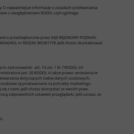
y Ci najważniejsze informacje o zasadach przetwarzania
owane z uwzględnieniem RODO, czyli ogólnego
rejestru przedsiębiorców przez SĄD REJONOWY POZNAŃ -
140342453, nr REGON 365361778
. Jeśli chcesz skontaktować
 zastosowanie - art. 13 ust. 1 lit. f RODO), ich
inistratora (art. 20 RODO). A także prawo: wniesienia w
zetwarzania dotyczących Ciebie danych osobowych,
 dane osobowe są przetwarzane na potrzeby marketingu
ię z nami, jeśli chcesz skorzystać ze swoich praw.
ocą odpowiednich ustawień przeglądarki. Jeśli uznasz, że
ń.