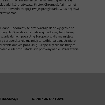
ki. Z informacjami na ten temat możesz zapoznać się
ądarki, której używasz: Firefox Chrome Safari Internet
c z odpowiednich opcji Twojej przeglądarki, w każdej chwili
przetwarzać.
e dane – podmioty te przetwarzają dane wyłącznie na
 danych: Operator internetowej platformy handlowej.
kazanie danych poza Unię Europejską: Nie ma miejsca.
ię Europejską: Nie ma miejsca.
Odbiorca danych: Biuro
ekazanie danych poza Unię Europejską: Nie ma miejsca.
Sklepie lub produktach i ich porównywanie . Przekazanie
 REKLAMACJE
DANE KONTAKTOWE