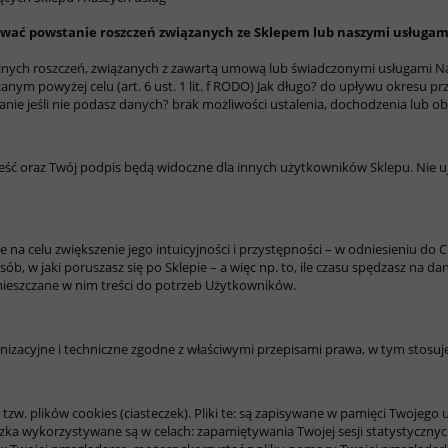
ować powstanie roszczeń związanych ze Sklepem lub naszymi usługam
lnych roszczeń, związanych z zawartą umową lub świadczonymi usługami
Na
m powyżej celu (art. 6 ust. 1 lit. f RODO)
Jak długo?
do upływu okresu pr
tanie jeśli nie podasz danych?
brak możliwości ustalenia, dochodzenia lub o
 treść oraz Twój podpis będą widoczne dla innych użytkowników Sklepu. Ni
a celu zwiększenie jego intuicyjności i przystępności – w odniesieniu do Cieb
 w jaki poruszasz się po Sklepie – a więc np. to, ile czasu spędzasz na dane
ieszczane w nim treści do potrzeb Użytkowników.
izacyjne i techniczne zgodne z właściwymi przepisami prawa, w tym stosuj
 tzw. plików cookies (ciasteczek). Pliki te: są zapisywane w pamięci Twojego
zka wykorzystywane są w celach: zapamiętywania Twojej sesji statystycznych