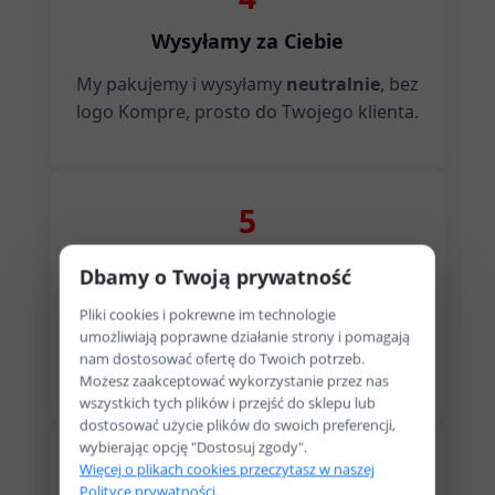
Wysyłamy za Ciebie
My pakujemy i wysyłamy
neutralnie
, bez
logo Kompre, prosto do Twojego klienta.
5
Klient otrzymuje sprzęt
Dbamy o Twoją prywatność
Dostarczamy przesyłkę z gwarancją i
Pliki cookies i pokrewne im technologie
numerem śledzenia. Ty zachowujesz
umożliwiają poprawne działanie strony i pomagają
nam dostosować ofertę do Twoich potrzeb.
zysk.
Możesz zaakceptować wykorzystanie przez nas
wszystkich tych plików i przejść do sklepu lub
dostosować użycie plików do swoich preferencji,
wybierając opcję "Dostosuj zgody".
Więcej o plikach cookies przeczytasz w naszej
Polityce prywatności.