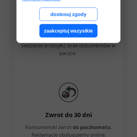
dostosuj zgody
Szybka, neutralna wysyłka
zaakceptuj wszystkie
Paczkomat / kurier Inpost lub DPD,
śledzenie przesyłki, brak dokumentów w
paczce.
Zwrot do 30 dni
Konsumencki zwrot
do paczkomatu
.
Reklamacje obsługujemy online: