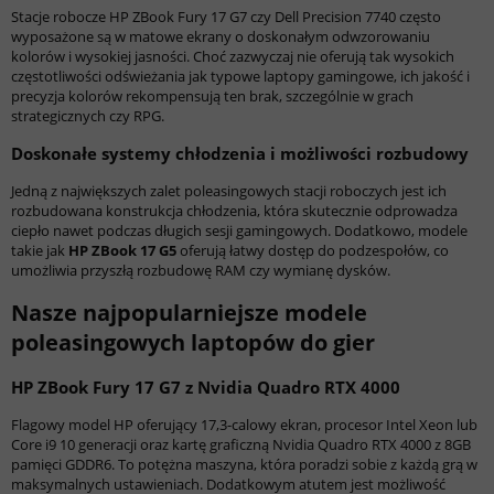
Stacje robocze HP ZBook Fury 17 G7 czy Dell Precision 7740 często
wyposażone są w matowe ekrany o doskonałym odwzorowaniu
kolorów i wysokiej jasności. Choć zazwyczaj nie oferują tak wysokich
częstotliwości odświeżania jak typowe laptopy gamingowe, ich jakość i
precyzja kolorów rekompensują ten brak, szczególnie w grach
strategicznych czy RPG.
Doskonałe systemy chłodzenia i możliwości rozbudowy
Jedną z największych zalet poleasingowych stacji roboczych jest ich
rozbudowana konstrukcja chłodzenia, która skutecznie odprowadza
ciepło nawet podczas długich sesji gamingowych. Dodatkowo, modele
takie jak
HP ZBook 17 G5
oferują łatwy dostęp do podzespołów, co
umożliwia przyszłą rozbudowę RAM czy wymianę dysków.
Nasze najpopularniejsze modele
poleasingowych laptopów do gier
HP ZBook Fury 17 G7 z Nvidia Quadro RTX 4000
Flagowy model HP oferujący 17,3-calowy ekran, procesor Intel Xeon lub
Core i9 10 generacji oraz kartę graficzną Nvidia Quadro RTX 4000 z 8GB
pamięci GDDR6. To potężna maszyna, która poradzi sobie z każdą grą w
maksymalnych ustawieniach. Dodatkowym atutem jest możliwość