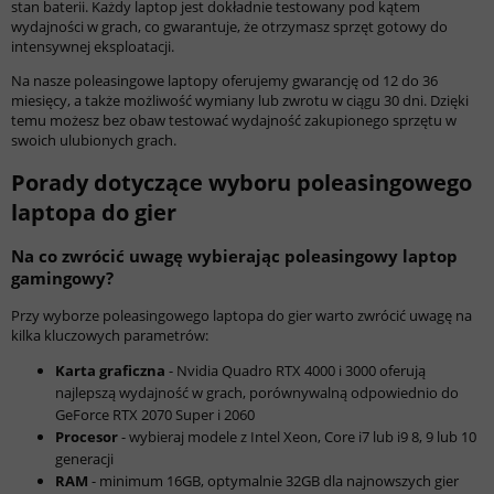
stan baterii. Każdy laptop jest dokładnie testowany pod kątem
wydajności w grach, co gwarantuje, że otrzymasz sprzęt gotowy do
intensywnej eksploatacji.
Na nasze poleasingowe laptopy oferujemy gwarancję od 12 do 36
miesięcy, a także możliwość wymiany lub zwrotu w ciągu 30 dni. Dzięki
temu możesz bez obaw testować wydajność zakupionego sprzętu w
swoich ulubionych grach.
Porady dotyczące wyboru poleasingowego
laptopa do gier
Na co zwrócić uwagę wybierając poleasingowy laptop
gamingowy?
Przy wyborze poleasingowego laptopa do gier warto zwrócić uwagę na
kilka kluczowych parametrów:
Karta graficzna
- Nvidia Quadro RTX 4000 i 3000 oferują
najlepszą wydajność w grach, porównywalną odpowiednio do
GeForce RTX 2070 Super i 2060
Procesor
- wybieraj modele z Intel Xeon, Core i7 lub i9 8, 9 lub 10
generacji
RAM
- minimum 16GB, optymalnie 32GB dla najnowszych gier