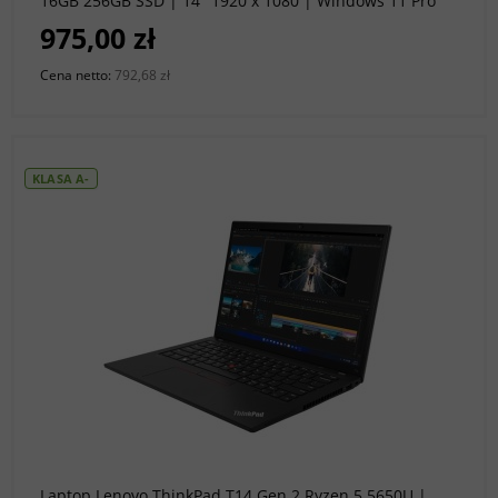
16GB 256GB SSD | 14" 1920 x 1080 | Windows 11 Pro
[A-]
975,00 zł
Cena netto:
792,68 zł
KLASA A-
do koszyka
Laptop Lenovo ThinkPad T14 Gen 2 Ryzen 5 5650U |