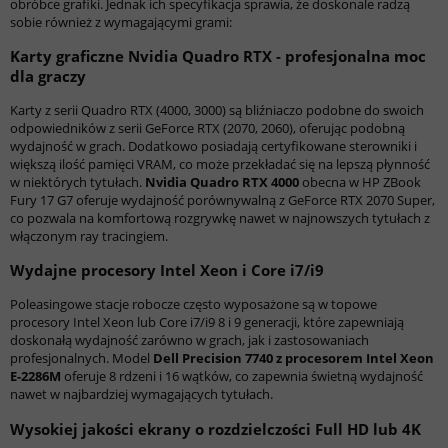
obróbce grafiki. Jednak ich specyfikacja sprawia, że doskonale radzą
sobie również z wymagającymi grami:
Karty graficzne Nvidia Quadro RTX - profesjonalna moc
dla graczy
Karty z serii Quadro RTX (4000, 3000) są bliźniaczo podobne do swoich
odpowiedników z serii GeForce RTX (2070, 2060), oferując podobną
wydajność w grach. Dodatkowo posiadają certyfikowane sterowniki i
większą ilość pamięci VRAM, co może przekładać się na lepszą płynność
w niektórych tytułach.
Nvidia Quadro RTX 4000
obecna w HP ZBook
Fury 17 G7 oferuje wydajność porównywalną z GeForce RTX 2070 Super,
co pozwala na komfortową rozgrywkę nawet w najnowszych tytułach z
włączonym ray tracingiem.
Wydajne procesory Intel Xeon i Core i7/i9
Poleasingowe stacje robocze często wyposażone są w topowe
procesory Intel Xeon lub Core i7/i9 8 i 9 generacji, które zapewniają
doskonałą wydajność zarówno w grach, jak i zastosowaniach
profesjonalnych. Model
Dell Precision 7740 z procesorem Intel Xeon
E-2286M
oferuje 8 rdzeni i 16 wątków, co zapewnia świetną wydajność
nawet w najbardziej wymagających tytułach.
Wysokiej jakości ekrany o rozdzielczości Full HD lub 4K