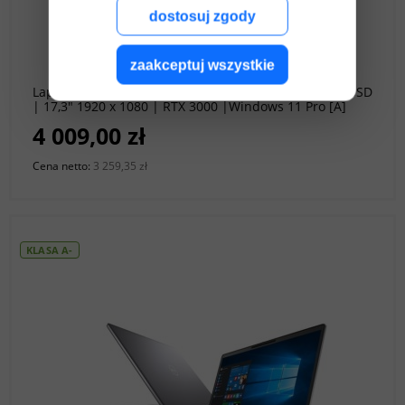
dostosuj zgody
do koszyka
zaakceptuj wszystkie
Laptop Dell Precision 7740 i7 - 9850H | 32GB 512GB SSD
| 17,3" 1920 x 1080 | RTX 3000 |Windows 11 Pro [A]
4 009,00 zł
Cena netto:
3 259,35 zł
KLASA A-