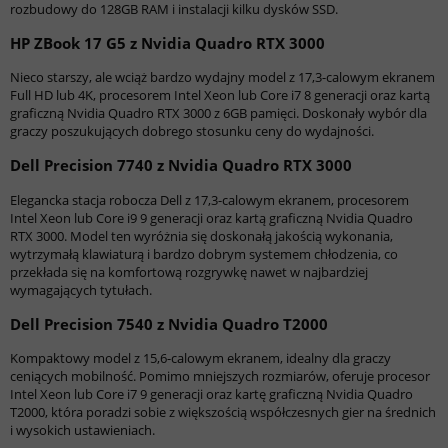
rozbudowy do 128GB RAM i instalacji kilku dysków SSD.
HP ZBook 17 G5 z Nvidia Quadro RTX 3000
Nieco starszy, ale wciąż bardzo wydajny model z 17,3-calowym ekranem
Full HD lub 4K, procesorem Intel Xeon lub Core i7 8 generacji oraz kartą
graficzną Nvidia Quadro RTX 3000 z 6GB pamięci. Doskonały wybór dla
graczy poszukujących dobrego stosunku ceny do wydajności.
Dell Precision 7740 z Nvidia Quadro RTX 3000
Elegancka stacja robocza Dell z 17,3-calowym ekranem, procesorem
Intel Xeon lub Core i9 9 generacji oraz kartą graficzną Nvidia Quadro
RTX 3000. Model ten wyróżnia się doskonałą jakością wykonania,
wytrzymałą klawiaturą i bardzo dobrym systemem chłodzenia, co
przekłada się na komfortową rozgrywkę nawet w najbardziej
wymagających tytułach.
Dell Precision 7540 z Nvidia Quadro T2000
Kompaktowy model z 15,6-calowym ekranem, idealny dla graczy
ceniących mobilność. Pomimo mniejszych rozmiarów, oferuje procesor
Intel Xeon lub Core i7 9 generacji oraz kartę graficzną Nvidia Quadro
T2000, która poradzi sobie z większością współczesnych gier na średnich
i wysokich ustawieniach.