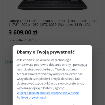
do koszyka
Laptop Dell Precision 7740 i7 - 9850H | 16GB 512GB SSD
| 17,3" 1920 x 1080 | RTX 3000 |Windows 11 Pro [A]
3 609,00 zł
Cena netto:
2 934,15 zł
Dbamy o Twoją prywatność
Pliki cookies i pokrewne im technologie
KLASA A
umożliwiają poprawne działanie strony i pomagają
nam dostosować ofertę do Twoich potrzeb.
Możesz zaakceptować wykorzystanie przez nas
wszystkich tych plików i przejść do sklepu lub
dostosować użycie plików do swoich preferencji,
wybierając opcję "Dostosuj zgody".
Więcej o plikach cookies przeczytasz w naszej
Polityce prywatności.