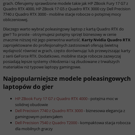
grach. Oferujemy sprawdzone modele takie jak HP ZBook Fury 17 G7 z
Quadro RTX 4000, HP ZBook 17 G5 z Quadro RTX 3000 czy Dell Precision
7740 z Quadro RTX 3000 - mobilne stacje robocze o potężnej mocy
obliczeniowej.
Dlaczego warto wybrać poleasingowy laptop z kartą Quadro RTX do
gier? To proste - otrzymujesz potężny sprzęt biznesowy w cenie
znacznie niższej niż jego pierwotna wartość.
Karty Nvidia Quadro RTX
zaprojektowane do profesjonalnych zastosowań oferują świetną
wydajność również w grach, często dorównując lub przewyższając karty
z serii GeForce RTX. Dodatkowo, mobilne stacje robocze zazwyczaj
posiadają lepsze systemy chłodzenia i są zbudowane z trwalszych
materiałów niż typowe laptopy gamingowe.
Najpopularniejsze modele poleasingowych
laptopów do gier
HP ZBook Fury 17 G7 z Quadro RTX 4000
- potężna moc w
solidnej obudowie
Dell Precision 7740 z Quadro RTX 3000
- biznesowa elegancja z
gamingowym potencjałem
Dell Precision 7540 z Quadro T2000
- kompaktowa stacja robocza
dla mobilnych graczy