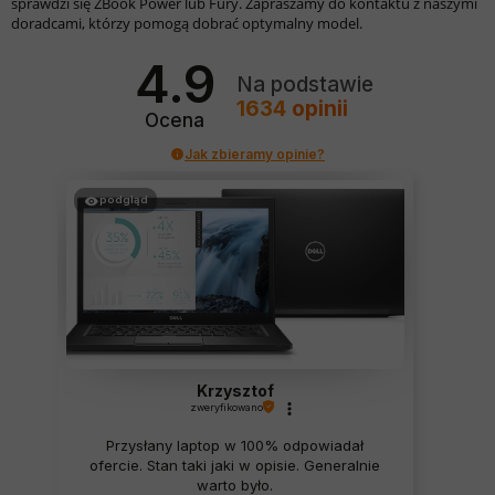
sprawdzi się ZBook Power lub Fury. Zapraszamy do kontaktu z naszymi
doradcami, którzy pomogą dobrać optymalny model.
4.9
Na podstawie
1634
opinii
Ocena
Jak zbieramy opinie?
podgląd
Krzysztof
zweryfikowano
Przysłany laptop w 100% odpowiadał
ofercie. Stan taki jaki w opisie. Generalnie
warto było.