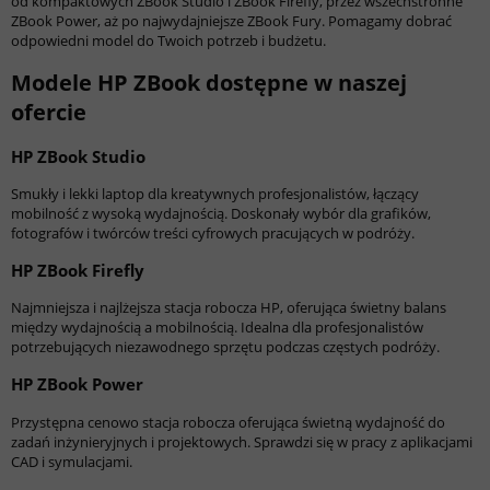
od kompaktowych ZBook Studio i ZBook Firefly, przez wszechstronne
ZBook Power, aż po najwydajniejsze ZBook Fury. Pomagamy dobrać
odpowiedni model do Twoich potrzeb i budżetu.
Modele HP ZBook dostępne w naszej
ofercie
HP ZBook Studio
Smukły i lekki laptop dla kreatywnych profesjonalistów, łączący
mobilność z wysoką wydajnością. Doskonały wybór dla grafików,
fotografów i twórców treści cyfrowych pracujących w podróży.
HP ZBook Firefly
Najmniejsza i najlżejsza stacja robocza HP, oferująca świetny balans
między wydajnością a mobilnością. Idealna dla profesjonalistów
potrzebujących niezawodnego sprzętu podczas częstych podróży.
HP ZBook Power
Przystępna cenowo stacja robocza oferująca świetną wydajność do
zadań inżynieryjnych i projektowych. Sprawdzi się w pracy z aplikacjami
CAD i symulacjami.