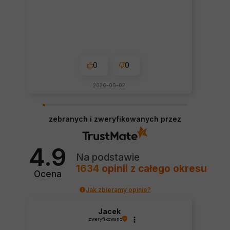
0
0
2026-06-02
zebranych i zweryfikowanych przez
4.9
Na podstawie
1634
opinii
z całego okresu
Ocena
Jak zbieramy opinie?
Jacek
zweryfikowano