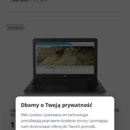
Cena netto:
1 072,36 zł
KLASA A
do koszyka
Dbamy o Twoją prywatność
Laptop HP ZBook 15u G3 i7-6500U, | 16GB 512GB 500GB
Pliki cookies i pokrewne im technologie
SSD+HDD | 15,6" 1920 x 1080 | Windows 10
Professional [A]
umożliwiają poprawne działanie strony i pomagają
1 359,00 zł
nam dostosować ofertę do Twoich potrzeb.