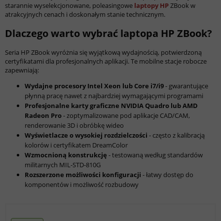
starannie wyselekcjonowane, poleasingowe
laptopy HP
ZBook w
atrakcyjnych cenach i doskonałym stanie technicznym.
Dlaczego warto wybrać laptopa HP ZBook?
Seria HP ZBook wyróżnia się wyjątkową wydajnością, potwierdzoną
certyfikatami dla profesjonalnych aplikacji. Te mobilne stacje robocze
zapewniają:
Wydajne procesory Intel Xeon lub Core i7/i9
- gwarantujące
płynną pracę nawet z najbardziej wymagającymi programami
Profesjonalne karty graficzne NVIDIA Quadro lub AMD
Radeon Pro
- zoptymalizowane pod aplikacje CAD/CAM,
renderowanie 3D i obróbkę wideo
Wyświetlacze o wysokiej rozdzielczości
- często z kalibracją
kolorów i certyfikatem DreamColor
Wzmocnioną konstrukcję
- testowaną według standardów
militarnych MIL-STD-810G
Rozszerzone możliwości konfiguracji
- łatwy dostęp do
komponentów i możliwość rozbudowy