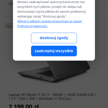
Możesz zaakceptować wykorzystanie przez nas
Cena netto:
1 104,88 zł
wszystkich tych plików i przejść do sklepu lub
dostosować użycie plików do swoich preferencji,
wybierając opcję "Dostosuj zgody".
Więcej o plikach cookies przeczytasz w naszej
Polityce prywatności.
KLASA A-
dostosuj zgody
zaakceptuj wszystkie
do koszyka
Laptop HP ZBook 17 G5 i7 - 8850H | 16GB 256GB SSD |
17,3" 1366 x 768 | Windows 11 Pro [A-]
2 199,00 zł