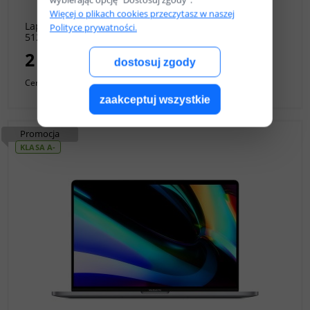
Więcej o plikach cookies przeczytasz w naszej
Laptop Apple MacBook Pro A1990 2019r. i9 | 32GB
Polityce prywatności.
512GB SSD | 15,4" | MacOS 15, Sequoia [A]
2 499,00 zł
dostosuj zgody
Cena netto:
2 031,71 zł
zaakceptuj wszystkie
Promocja
KLASA A-