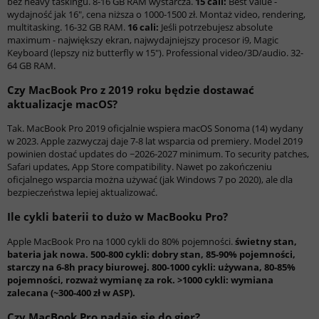
bez heavy taskingu. 8-16 GB RAM wystarcza.
15 cali:
Best value -
wydajność jak 16", cena niższa o 1000-1500 zł. Montaż video, rendering,
multitasking. 16-32 GB RAM.
16 cali:
Jeśli potrzebujesz absolute
maximum - największy ekran, najwydajniejszy procesor i9, Magic
Keyboard (lepszy niż butterfly w 15"). Professional video/3D/audio. 32-
64 GB RAM.
Czy MacBook Pro z 2019 roku będzie dostawać
aktualizacje macOS?
Tak. MacBook Pro 2019 oficjalnie wspiera macOS Sonoma (14) wydany
w 2023. Apple zazwyczaj daje 7-8 lat wsparcia od premiery. Model 2019
powinien dostać updates do ~2026-2027 minimum. To security patches,
Safari updates, App Store compatibility. Nawet po zakończeniu
oficjalnego wsparcia można używać (jak Windows 7 po 2020), ale dla
bezpieczeństwa lepiej aktualizować.
Ile cykli baterii to dużo w MacBooku Pro?
Apple MacBook Pro na 1000 cykli do 80% pojemności.
świetny stan,
bateria jak nowa.
500-800 cykli:
dobry stan, 85-90% pojemności,
starczy na 6-8h pracy biurowej.
800-1000 cykli:
używana, 80-85%
pojemności, rozważ wymianę za rok.
>1000 cykli:
wymiana
zalecana (~300-400 zł w ASP).
Czy MacBook Pro nadaje się do gier?