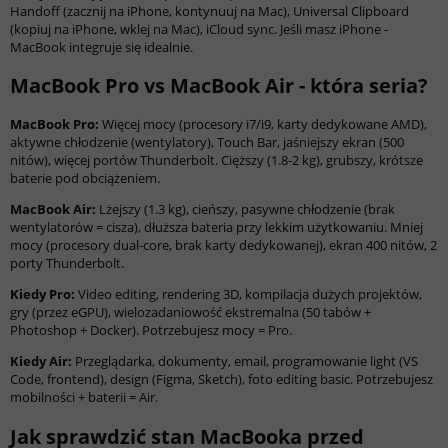
Handoff (zacznij na iPhone, kontynuuj na Mac), Universal Clipboard
(kopiuj na iPhone, wklej na Mac), iCloud sync. Jeśli masz iPhone -
MacBook integruje się idealnie.
MacBook Pro vs MacBook Air - która seria?
MacBook Pro:
Więcej mocy (procesory i7/i9, karty dedykowane AMD),
aktywne chłodzenie (wentylatory), Touch Bar, jaśniejszy ekran (500
nitów), więcej portów Thunderbolt. Cięższy (1.8-2 kg), grubszy, krótsze
baterie pod obciążeniem.
MacBook Air:
Lżejszy (1.3 kg), cieńszy, pasywne chłodzenie (brak
wentylatorów = cisza), dłuższa bateria przy lekkim użytkowaniu. Mniej
mocy (procesory dual-core, brak karty dedykowanej), ekran 400 nitów, 2
porty Thunderbolt.
Kiedy Pro:
Video editing, rendering 3D, kompilacja dużych projektów,
gry (przez eGPU), wielozadaniowość ekstremalna (50 tabów +
Photoshop + Docker). Potrzebujesz mocy = Pro.
Kiedy Air:
Przeglądarka, dokumenty, email, programowanie light (VS
Code, frontend), design (Figma, Sketch), foto editing basic. Potrzebujesz
mobilności + baterii = Air.
Jak sprawdzić stan MacBooka przed