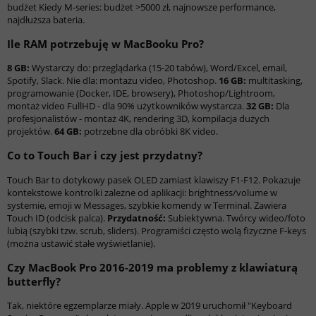
budżet Kiedy M-series: budżet >5000 zł, najnowsze performance,
najdłuższa bateria.
Ile RAM potrzebuję w MacBooku Pro?
8 GB:
Wystarczy do: przeglądarka (15-20 tabów), Word/Excel, email,
Spotify, Slack. Nie dla: montażu video, Photoshop.
16 GB:
multitasking,
programowanie (Docker, IDE, browsery), Photoshop/Lightroom,
montaż video FullHD - dla 90% użytkowników wystarcza.
32 GB:
Dla
profesjonalistów - montaż 4K, rendering 3D, kompilacja dużych
projektów.
64 GB:
potrzebne dla obróbki 8K video.
Co to Touch Bar i czy jest przydatny?
Touch Bar to dotykowy pasek OLED zamiast klawiszy F1-F12. Pokazuje
kontekstowe kontrolki zależne od aplikacji: brightness/volume w
systemie, emoji w Messages, szybkie komendy w Terminal. Zawiera
Touch ID (odcisk palca).
Przydatność:
Subiektywna. Twórcy wideo/foto
lubią (szybki tzw. scrub, sliders). Programiści często wolą fizyczne F-keys
(można ustawić stałe wyświetlanie).
Czy MacBook Pro 2016-2019 ma problemy z klawiaturą
butterfly?
Tak, niektóre egzemplarze miały. Apple w 2019 uruchomił "Keyboard