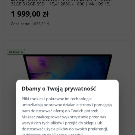
32GB 512GB SSD | 15,4" 2880 x 1800 | MacOS 15,
Sequoia [A-]
1 999,00 zł
Cena netto:
1 625,20 zł
KLASA A
Dbamy o Twoją prywatność
Pliki cookies i pokrewne im technologie
umożliwiają poprawne działanie strony i pomagają
nam dostosować ofertę do Twoich potrzeb.
Możesz zaakceptować wykorzystanie przez nas
wszystkich tych plików i przejść do sklepu lub
do koszyka
dostosować użycie plików do swoich preferencji,
wybierając opcję "Dostosuj zgody".