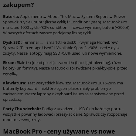
zakupem?
Bateria:
Apple menu → About This Mac → System Report → Power.
Sprawdź "Cycle Count" (liczba cykli) i "Condition" (stan). MacBook Pro
ma rated 1000 cykli. <80% condition = rozważ wymianę baterii (~300 zł).
W naszych ofertach zawsze podajemy liczbę cykli.
Dysk SSD:
Terminal → `smartctl -a disk0` (wymaga Homebrew).
Sprawdź "Percentage Used" i "Available Spare". >90% used = dysk
zużyty. Nasze laptopy mają SSD <50% used lub nowe wymienione.
Ekran:
Białe tło (dead pixels), czarne tło (backlight bleeding), różne
kolory (uniformity). Nasze MacBooki sprawdzane pixel-by-pixel przed
wysyłką.
Klawiatura:
Test wszystkich klawiszy. MacBook Pro 2016-2019 ma
butterfly keyboard - niektóre egzemplarze miały problemy z
zacinaniem. Nasze laptopy z keyboard issues są serwisowane przed
sprzedażą.
Porty Thunderbolt:
Podłącz urządzenie USB-C do każdego portu -
wszystkie powinny ładować i przesyłać dane. Sprawdź czy rozpoznaje
monitor zewnętrzny.
MacBook Pro - ceny używane vs nowe