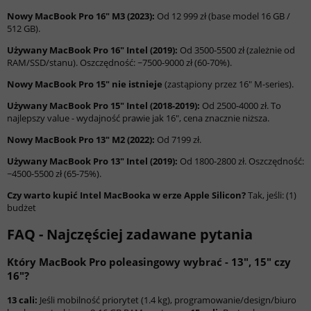
Nowy MacBook Pro 16" M3 (2023):
Od 12 999 zł (base model 16 GB /
512 GB).
Używany MacBook Pro 16" Intel (2019):
Od 3500-5500 zł (zależnie od
RAM/SSD/stanu). Oszczędność: ~7500-9000 zł (60-70%).
Nowy MacBook Pro 15" nie istnieje
(zastąpiony przez 16" M-series).
Używany MacBook Pro 15" Intel (2018-2019):
Od 2500-4000 zł. To
najlepszy value - wydajność prawie jak 16", cena znacznie niższa.
Nowy MacBook Pro 13" M2 (2022):
Od 7199 zł.
Używany MacBook Pro 13" Intel (2019):
Od 1800-2800 zł. Oszczędność:
~4500-5500 zł (65-75%).
Czy warto kupić Intel MacBooka w erze Apple Silicon?
Tak, jeśli: (1)
budżet
FAQ - Najczęściej zadawane pytania
Który MacBook Pro poleasingowy wybrać - 13", 15" czy
16"?
13 cali:
Jeśli mobilność priorytet (1.4 kg), programowanie/design/biuro