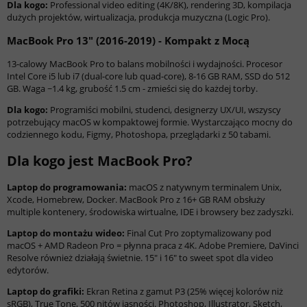
Dla kogo:
Professional video editing (4K/8K), rendering 3D, kompilacja
dużych projektów, wirtualizacja, produkcja muzyczna (Logic Pro).
MacBook Pro 13" (2016-2019) - Kompakt z Mocą
13-calowy MacBook Pro to balans mobilności i wydajności. Procesor
Intel Core i5 lub i7 (dual-core lub quad-core), 8-16 GB RAM, SSD do 512
GB. Waga ~1.4 kg, grubość 1.5 cm - zmieści się do każdej torby.
Dla kogo:
Programiści mobilni, studenci, designerzy UX/UI, wszyscy
potrzebujący macOS w kompaktowej formie. Wystarczająco mocny do
codziennego kodu, Figmy, Photoshopa, przeglądarki z 50 tabami.
Dla kogo jest MacBook Pro?
Laptop do programowania:
macOS z natywnym terminalem Unix,
Xcode, Homebrew, Docker. MacBook Pro z 16+ GB RAM obsłuży
multiple kontenery, środowiska wirtualne, IDE i browsery bez zadyszki.
Laptop do montażu wideo:
Final Cut Pro zoptymalizowany pod
macOS + AMD Radeon Pro = płynna praca z 4K. Adobe Premiere, DaVinci
Resolve również działają świetnie. 15" i 16" to sweet spot dla video
edytorów.
Laptop do grafiki:
Ekran Retina z gamut P3 (25% więcej kolorów niż
sRGB), True Tone, 500 nitów jasności. Photoshop, Illustrator, Sketch,