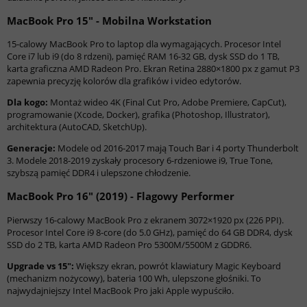
MacBook Pro 15" - Mobilna Workstation
15-calowy MacBook Pro to laptop dla wymagających. Procesor Intel
Core i7 lub i9 (do 8 rdzeni), pamięć RAM 16-32 GB, dysk SSD do 1 TB,
karta graficzna AMD Radeon Pro. Ekran Retina 2880×1800 px z gamut P3
zapewnia precyzję kolorów dla grafików i video edytorów.
Dla kogo:
Montaż wideo 4K (Final Cut Pro, Adobe Premiere, CapCut),
programowanie (Xcode, Docker), grafika (Photoshop, Illustrator),
architektura (AutoCAD, SketchUp).
Generacje:
Modele od 2016-2017 mają Touch Bar i 4 porty Thunderbolt
3. Modele 2018-2019 zyskały procesory 6-rdzeniowe i9, True Tone,
szybszą pamięć DDR4 i ulepszone chłodzenie.
MacBook Pro 16" (2019) - Flagowy Performer
Pierwszy 16-calowy MacBook Pro z ekranem 3072×1920 px (226 PPI).
Procesor Intel Core i9 8-core (do 5.0 GHz), pamięć do 64 GB DDR4, dysk
SSD do 2 TB, karta AMD Radeon Pro 5300M/5500M z GDDR6.
Upgrade vs 15":
Większy ekran, powrót klawiatury Magic Keyboard
(mechanizm nożycowy), bateria 100 Wh, ulepszone głośniki. To
najwydajniejszy Intel MacBook Pro jaki Apple wypuściło.