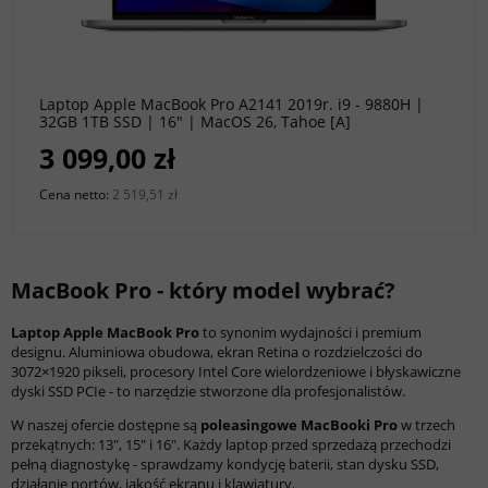
do koszyka
Laptop Apple MacBook Pro A2141 2019r. i9 - 9880H |
32GB 1TB SSD | 16" | MacOS 26, Tahoe [A]
3 099,00 zł
Cena netto:
2 519,51 zł
MacBook Pro - który model wybrać?
Laptop Apple MacBook Pro
to synonim wydajności i premium
designu. Aluminiowa obudowa, ekran Retina o rozdzielczości do
3072×1920 pikseli, procesory Intel Core wielordzeniowe i błyskawiczne
dyski SSD PCIe - to narzędzie stworzone dla profesjonalistów.
W naszej ofercie dostępne są
poleasingowe MacBooki Pro
w trzech
przekątnych: 13", 15" i 16". Każdy laptop przed sprzedażą przechodzi
pełną diagnostykę - sprawdzamy kondycję baterii, stan dysku SSD,
działanie portów, jakość ekranu i klawiatury.