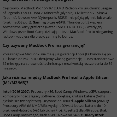
Częściowo. MacBook Pro 15"/16" z AMD Radeon Pro uruchomi: League
of Legends, CS:GO, Dota 2, Minecraft (płynnie), Civilization VI, Sims 4
(średnie). Nowsze AAA (Cyberpunk, RDR2) - nie pójdą płynnie lub wcale
(brak macOS port).
Gaming przez eGPU:
Thunderbolt 3 wspiera
zewnętrzne karty graficzne (Razer Core X + RTX 3060) - wtedy gry
Windows przez Boot Camp działają dobrze. MacBook Pro to nie gaming
laptop - kupujesz dla pracy, gaming to bonus.
Czy używany MacBook Pro ma gwarancję?
Poleasingowe MacBooki nie mają już gwarancji Apple (ta kończy się po
1-3 latach od zakupu). Oferujemy własną gwarancję - u nas standardowo
12 miesięcy na sprawność techniczną, z możliwością rozszerzenia do 36
miesięcy.
Jaka różnica między MacBook Pro Intel a Apple Silicon
(M1/M2/M3)?
Intel (2016-2020):
Procesory x86, Boot Camp Windows, eGPU support,
kompatybilność z legacy software. Gorętsze, krótsze baterie (6-8h),
głośniejsze (wentylatory). Używane od 1800 zł.
Apple Silicon (2020+):
Procesory ARM (M1/M2/M3), wydajność/watt lepsza, baterie do 10h,
brak wentylatorów (Air) lub ciche (Pro), Rosetta 2 dla x86 apps. Brak
Boot Camp natywnego, brak eGPU. Nowe od 5499 zł.
Kiedy Intel: