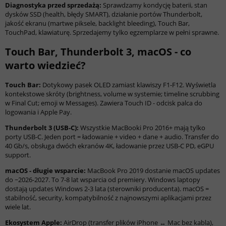
Diagnostyka przed sprzedażą:
Sprawdzamy kondycję baterii, stan
dysków SSD (health, błędy SMART), działanie portów Thunderbolt,
jakość ekranu (martwe piksele, backlight bleeding), Touch Bar,
TouchPad, klawiaturę. Sprzedajemy tylko egzemplarze w pełni sprawne.
Touch Bar, Thunderbolt 3, macOS - co
warto wiedzieć?
Touch Bar:
Dotykowy pasek OLED zamiast klawiszy F1-F12. Wyświetla
kontekstowe skróty (brightness, volume w systemie; timeline scrubbing
w Final Cut; emoji w Messages). Zawiera Touch ID - odcisk palca do
logowania i Apple Pay.
Thunderbolt 3 (USB-C):
Wszystkie MacBooki Pro 2016+ mają tylko
porty USB-C. Jeden port = ładowanie + video + dane + audio. Transfer do
40 Gb/s, obsługa dwóch ekranów 4K, ładowanie przez USB-C PD, eGPU
support.
macOS - długie wsparcie:
MacBook Pro 2019 dostanie macOS updates
do ~2026-2027. To 7-8 lat wsparcia od premiery. Windows laptopy
dostają updates Windows 2-3 lata (sterowniki producenta). macOS =
stabilność, security, kompatybilność z najnowszymi aplikacjami przez
wiele lat.
Ekosystem Apple:
AirDrop (transfer plików iPhone ↔ Mac bez kabla),