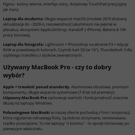
Figma - kolory wierne, interfejs ostry, dotykowy TouchPad precyzyjny
jak mysz.
Laptop dla studenta:
Długie wsparcie macOS (modele 2019 dostaną
aktualizacje do ~2026+), niezawodność (aluminium nie pęknie w
plecaku), ekosystem Apple (AirDrop, Handoff z iPhone). Bateria 8-10h
pracy biurowej.
Laptop dla fotografa:
Lightroom + Photoshop na ekranie P3 = edycja
RAW w prawdziwych kolorach. Czytnik kart SD (w 16"), Thunderbolt 3 dla
szybkiego transferu z dysków zewnętrznych.
Używany MacBook Pro - czy to dobry
wybór?
Apple = trwałość ponad standardy.
Aluminiowa obudowa, premium
komponenty, długie wsparcie systemowe (7-8 lat od premiery).
Używany MacBook Pro
zachowuje wartość i funkcjonalność znacznie
dłużej niż laptopy Windows.
Poleasingowe MacBooki
w naszej ofercie pochodzą z firm i korporacji,
które regularnie odnawiają flotę. Są dobrze utrzymane, serwisowane,
rzadko przeciążane. To nie laptopy "z komisu" - to sprzęt biznesowy po
pierwszym właścicielu.