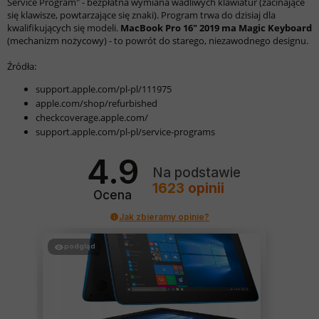
Service Program" - bezpłatna wymiana wadliwych klawiatur (zacinające
się klawisze, powtarzające się znaki). Program trwa do dzisiaj dla
kwalifikujących się modeli.
MacBook Pro 16" 2019 ma Magic Keyboard
(mechanizm nożycowy) - to powrót do starego, niezawodnego designu.
Źródła:
support.apple.com/pl-pl/111975
apple.com/shop/refurbished
checkcoverage.apple.com/
support.apple.com/pl-pl/service-programs
4.9
Na podstawie
1623
opinii
Ocena
Jak zbieramy opinie?
podgląd