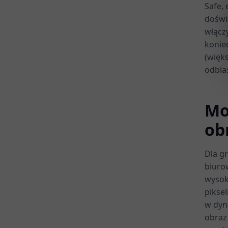
Safe,
doświ
włącz
konie
(więk
odblas
Mo
obr
Dla g
biuro
wysok
pikse
w dyn
obraz