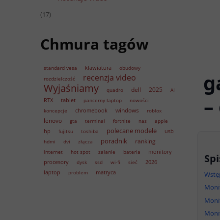
(17)
Chmura tagów
klawiatura
standard vesa
obudowy
g
recenzja video
rozdzielczość
Wyjaśniamy
dell
2025
quadro
AI
–
RTX
tablet
pancerny laptop
nowości
windows
chromebook
koncepcje
roblox
lenovo
gta
terminal
fortnite
nas
apple
polecane modele
hp
usb
fujitsu
toshiba
poradnik
ranking
hdmi
dvi
złącza
monitory
internet
hot spot
zalanie
bateria
Spi
procesory
2026
dysk
ssd
wi-fi
sieć
laptop
matryca
problem
Wstęp
Monit
Monit
Monit