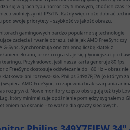
za się w grach typu horror czy filmowych, choć ich czas re
nieco wolniejszy niż IPS/TN. Każdy więc może dobrać techn
u pod swoje priorytety – szybkość vs jakość obrazu.
itorach gamingowych bardzo popularne są technologie
ujące zacięcia i rwanie obrazu, takie jak AMD FreeSync czy
A G-Sync. Synchronizują one zmienną liczbę klatek z
eżaniem ekranu, przez co gra staje się płynniejsza i pozba
 tearingu. Przykładowo, jeśli nasza karta generuje 80 fps,
or z FreeSync dostosuje odświeżanie do ~80 Hz – obraz nie
 klatkował ani rozrywał się. Philips 349X7FJEW (o którym za
ę) wspiera AMD FreeSync, co zapewnia brak szarpania anima
as rozgrywki. Nowe monitory często obsługują też tryb Lo
 Lag, który minimalizuje opóźnienie pomiędzy sygnałem z 
etleniem na ekranie – to ważne dla graczy sieciowych.
nitor Philips 349X7FJEW 34" 