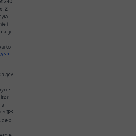
t 240
e. Z
była
ie i
macji.
warto
we z
dający
mycie
itor
na
le IPS
udało
ietnie