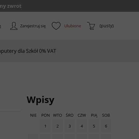
(pusty)
ę
Zarejestruj się
putery dla Szkół 0% VAT
Wpisy
NIE
PON
WTO
ŚRO
CZW
PIĄ
SOB
1
2
3
4
5
6