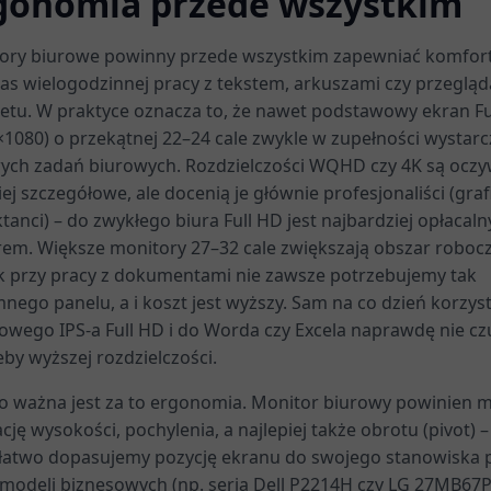
gonomia przede wszystkim
ory biurowe powinny przede wszystkim zapewniać komfor
as wielogodzinnej pracy z tekstem, arkuszami czy przegląd
netu. W praktyce oznacza to, że nawet podstawowy ekran Fu
×1080) o przekątnej 22–24 cale zwykle w zupełności wystarc
ych zadań biurowych. Rozdzielczości WQHD czy 4K są oczy
ej szczegółowe, ale docenią je głównie profesjonaliści (grafi
tanci) – do zwykłego biura Full HD jest najbardziej opłacal
em. Większe monitory 27–32 cale zwiększają obszar robocz
k przy pracy z dokumentami nie zawsze potrzebujemy tak
nego panelu, a i koszt jest wyższy. Sam na co dzień korzys
lowego IPS-a Full HD i do Worda czy Excela naprawdę nie cz
by wyższej rozdzielczości.
o ważna jest za to ergonomia. Monitor biurowy powinien m
cję wysokości, pochylenia, a najlepiej także obrotu (pivot) –
łatwo dopasujemy pozycję ekranu do swojego stanowiska p
 modeli biznesowych (np. seria Dell P2214H czy LG 27MB67P