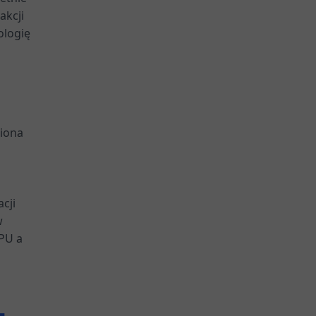
akcji
ologię
wiona
cji
w
GPU a
-