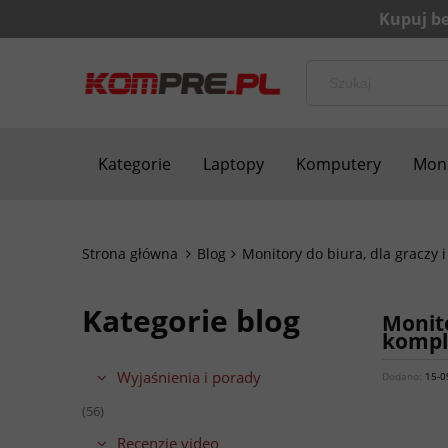
Kategorie
Laptopy
Komputery
Moni
Bezpieczne zakupy
Blog
Kontakt
Strona główna
Blog
Monitory do biura, dla graczy
Kategorie blog
Monito
kompl
Wyjaśnienia i porady
Dodano:
15-0
(56)
Recenzje video