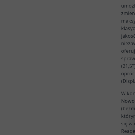
umożl
zmien
maksy
klasy
jakoś
nieza
oferu
spraw
(21,5
opróc
(Displ
W kon
Nowoc
(bezmi
który
się w
Reade