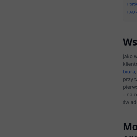
Poró
FAQ –
Ws
Jako 
klien
biura
przy 
pierw
– na 
świad
Mo