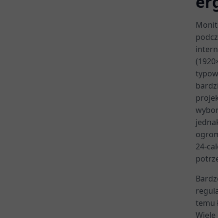
er
Monit
podcz
inter
(1920
typow
bardzi
projek
wybor
jedna
ogrom
24-ca
potrze
Bardz
regula
temu 
Wiele