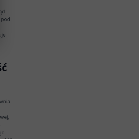
kąd
ą pod
uje
ść
ewnia
wej,
–
go