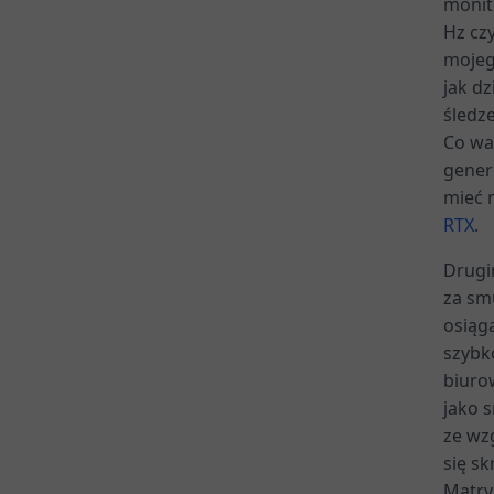
monit
Hz czy
mojeg
jak d
śledze
Co wa
gener
mieć 
RTX
.
Drugi
za sm
osiąg
szybk
biuro
jako 
ze wzg
się sk
Matryc