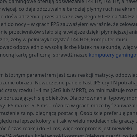
ory gamingowe oferują odświeżanie 144 Hz, 165 Hz, a nawe
 więcej, co daje odczuwalnie bardziej płynny ruch na ekrani
o doświadczenia: przesiadka ze zwykłego 60 Hz na 144 Hz 
zień do nocy – w grach FPS zauważyłem wyraźnie, że celowan
nie przeciwników stało się łatwiejsze dzięki płynniejszej ani
żne, żeby w pełni wykorzystać 144 Hz+, komputer musi
ować odpowiednio wysoką liczbę klatek na sekundę, więc 
mocną kartę graficzną, sprawdź nasze
komputery gamingo
m istotnym parametrem jest czas reakcji matrycy, odpowia
użenie obrazu. Nowoczesne panele Fast IPS czy TN potrafią
ać czasy rzędu 1–4 ms (GtG lub MPRT), co minimalizuje roz
o poruszających się obiektów. Dla porównania, typowy mon
wy IPS ma ok. 5–8 ms – różnica w grach może być zauważal
smużenie za np. biegnącą postacią. Osobiście preferuję pane
lędu na lepsze kolory, a i tak w wielu modelach dla graczy 
rócić czas reakcji do ~1 ms, więc kompromis jest niewielki.
e VA oferują z kolei wysoki kontrast (głębszą czerń), co św