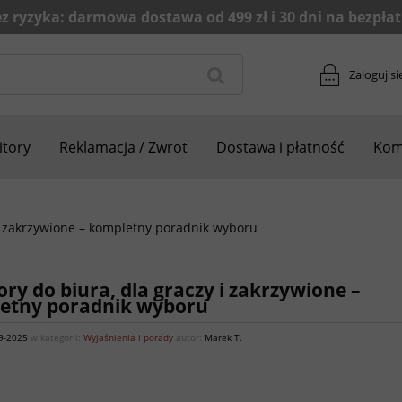
Zaloguj si
tory
Reklamacja / Zwrot
Dostawa i płatność
Kom
 i zakrzywione – kompletny poradnik wyboru
ry do biura, dla graczy i zakrzywione –
etny poradnik wyboru
9-2025
w kategorii:
Wyjaśnienia i porady
autor:
Marek T.