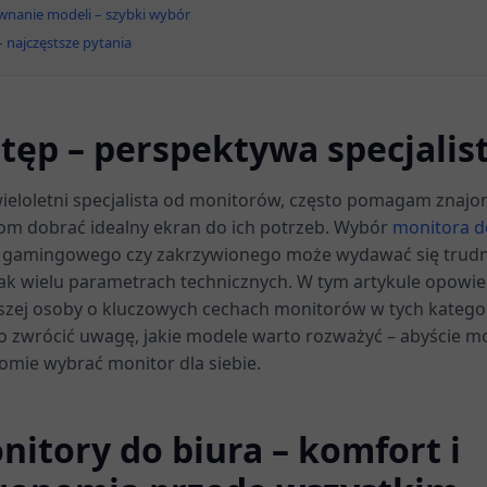
wnanie modeli – szybki wybór
 najczęstsze pytania
tęp – perspektywa specjalis
wieloletni specjalista od monitorów, często pomagam znaj
tom dobrać idealny ekran do ich potrzeb. Wybór
monitora d
, gamingowego czy zakrzywionego może wydawać się trud
tak wielu parametrach technicznych. W tym artykule opowi
szej osoby o kluczowych cechach monitorów w tych katego
co zwrócić uwagę, jakie modele warto rozważyć – abyście mo
omie wybrać monitor dla siebie.
nitory do biura – komfort i