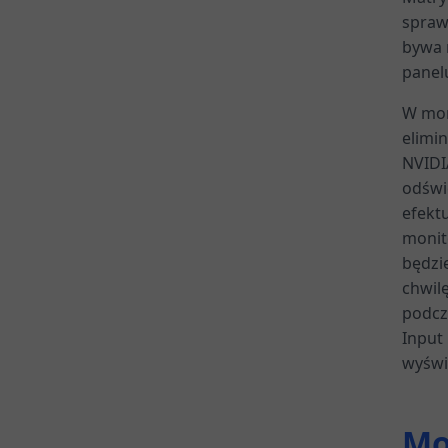
sprawd
bywa 
panel
W mon
elimin
NVIDI
odświ
efektu
monit
będzie
chwil
podcz
Input
wyświ
Mo