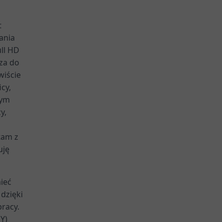
t
ania
ll HD
za do
wiście
cy,
nym
y,
tam z
uję
ieć
 dzięki
racy.
Y)