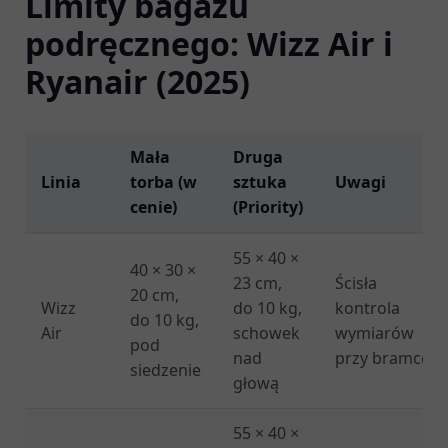
Limity bagażu
podręcznego: Wizz Air i
Ryanair (2025)
Mała
Druga
Linia
torba (w
sztuka
Uwagi
cenie)
(Priority)
55 × 40 ×
40 × 30 ×
23 cm,
Ścisła
20 cm,
Wizz
do 10 kg,
kontrola
do 10 kg,
Air
schowek
wymiarów
pod
nad
przy bramce
siedzenie
głową
55 × 40 ×