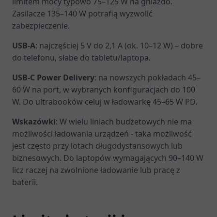
limitem mocy typowo 75–125 W na gniazdo.
Zasilacze 135–140 W potrafią wyzwolić
zabezpieczenie.
USB-A
: najczęściej 5 V do 2,1 A (ok. 10–12 W) – dobre
do telefonu, słabe do tabletu/laptopa.
USB-C Power Delivery
: na nowszych pokładach 45–
60 W na port, w wybranych konfiguracjach do 100
W. Do ultrabooków celuj w ładowarkę 45–65 W PD.
Wskazówki
: W wielu liniach budżetowych nie ma
możliwości ładowania urządzeń - taka możliwość
jest często przy lotach długodystansowych lub
biznesowych. Do laptopów wymagających 90–140 W
licz raczej na zwolnione ładowanie lub pracę z
baterii.