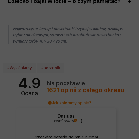
Dziecko i bajki w locie – o czym pamiętać?
Najważniejsze: laptop i powerbanki trzymaj w kabinie, działaj w
trybie samolotowym, sprawdź Wh na obudowie powerbanka i
wymiary torby 40 × 30 × 20 cm.
#Wyjaśniamy
#poradnik
4.9
Na podstawie
1621
opinii
z całego okresu
Ocena
Jak zbieramy opinie?
Dariusz
zweryfikowano
Przesyłka dotarła do mnie niemal