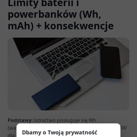
Limity baterii i
powerbanków (Wh,
mAh) + konsekwencje
Podstawy
: lotnictwo posługuje się Wh
(watogodziny). Przelicznik:
Wh = (mAh × 3,7 V) / 1000
Dbamy o Twoją prywatność
dla typowej chemii Li-ion.