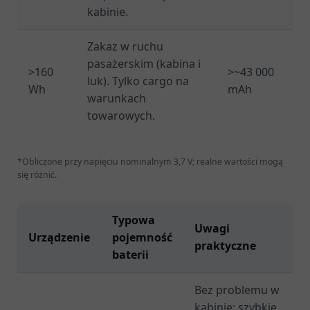
kabinie.
Zakaz w ruchu
pasażerskim (kabina i
>160
>~43 000
luk). Tylko cargo na
Wh
mAh
warunkach
towarowych.
*Obliczone przy napięciu nominalnym 3,7 V; realne wartości mogą
się różnić.
Typowa
Uwagi
Urządzenie
pojemność
praktyczne
baterii
Bez problemu w
kabinie; szybkie