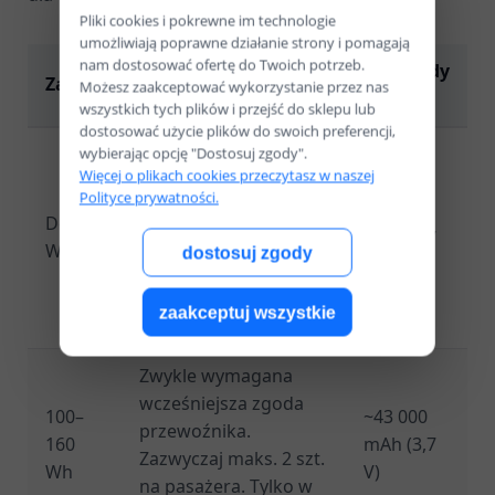
Pliki cookies i pokrewne im technologie
umożliwiają poprawne działanie strony i pomagają
nam dostosować ofertę do Twoich potrzeb.
Co to oznacza w
Przykłady
Zakres
Możesz zaakceptować wykorzystanie przez nas
praktyce
mAh*
wszystkich tych plików i przejść do sklepu lub
dostosować użycie plików do swoich preferencji,
Dozwolone w kabinie
wybierając opcję "Dostosuj zgody".
Więcej o plikach cookies przeczytasz w naszej
bez zgody linii
Polityce prywatności.
(urządzenia i
~27 000
Do 100
powerbanki).
mAh (3,7
Wh
dostosuj zgody
Zapasowe ogniwa
V)
wyłącznie w
zaakceptuj wszystkie
podręcznym.
Zwykle wymagana
wcześniejsza zgoda
100–
~43 000
przewoźnika.
160
mAh (3,7
Zazwyczaj maks. 2 szt.
Wh
V)
na pasażera. Tylko w