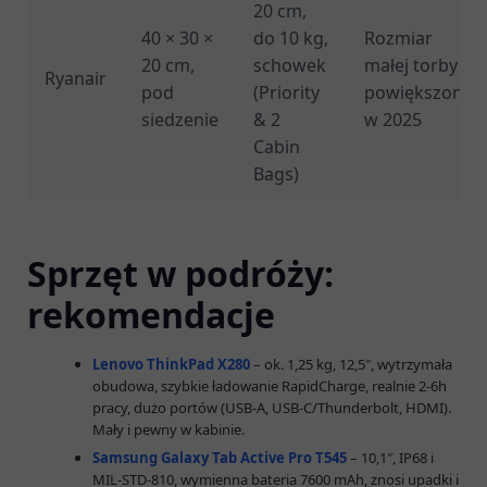
20 cm,
40 × 30 ×
do 10 kg,
Rozmiar
20 cm,
schowek
małej torby
Ryanair
pod
(Priority
powiększony
siedzenie
& 2
w 2025
Cabin
Bags)
Sprzęt w podróży:
rekomendacje
Lenovo ThinkPad X280
– ok. 1,25 kg, 12,5″, wytrzymała
obudowa, szybkie ładowanie RapidCharge, realnie 2-6h
pracy, dużo portów (USB-A, USB-C/Thunderbolt, HDMI).
Mały i pewny w kabinie.
Samsung Galaxy Tab Active Pro T545
– 10,1″, IP68 i
MIL-STD-810, wymienna bateria 7600 mAh, znosi upadki i