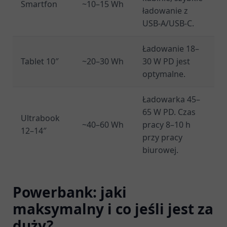
Smartfon
~10–15 Wh
ładowanie z
USB-A/USB-C.
Ładowanie 18–
Tablet 10″
~20–30 Wh
30 W PD jest
optymalne.
Ładowarka 45–
65 W PD. Czas
Ultrabook
~40–60 Wh
pracy 8–10 h
12–14″
przy pracy
biurowej.
Powerbank: jaki
maksymalny i co jeśli jest za
duży?