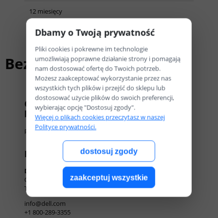
12 miesięcy
Dbamy o Twoją prywatność
Pliki cookies i pokrewne im technologie
Bezpieczeństwo
umożliwiają poprawne działanie strony i pomagają
nam dostosować ofertę do Twoich potrzeb.
Możesz zaakceptować wykorzystanie przez nas
wszystkich tych plików i przejść do sklepu lub
dostosować użycie plików do swoich preferencji,
Certyfikaty i ostrzeżenie
wybierając opcję "Dostosuj zgody".
bezpieczeństwa
Więcej o plikach cookies przeczytasz w naszej
Polityce prywatności.
Posiada oznaczenie CE (zgodność z normami UE).
dostosuj zgody
Producent
Dell Technologies Inc. One Dell way
zaakceptuj wszystkie
One Way Dell
TX 78682 Round Rock, Stany Zjednoczone
info@dell.com
+1 800-289-3355