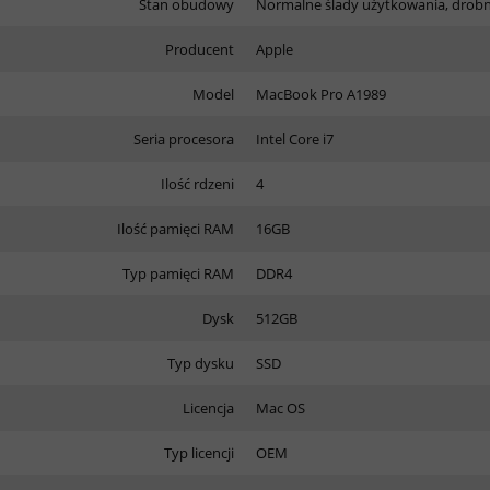
Stan obudowy
Normalne ślady użytkowania, drobne
Producent
Apple
Model
MacBook Pro A1989
Seria procesora
Intel Core i7
Ilość rdzeni
4
Ilość pamięci RAM
16GB
Typ pamięci RAM
DDR4
Dysk
512GB
Typ dysku
SSD
Licencja
Mac OS
Typ licencji
OEM