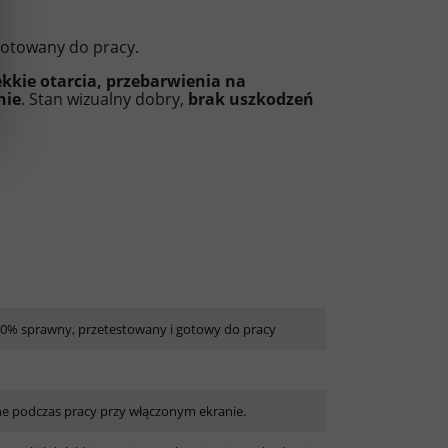
gotowany do pracy.
kkie otarcia, przebarwienia na
nie
. Stan wizualny dobry,
brak uszkodzeń
100% sprawny, przetestowany i gotowy do pracy
ne podczas pracy przy włączonym ekranie.