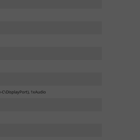
-C\DisplayPort), 1xAudio