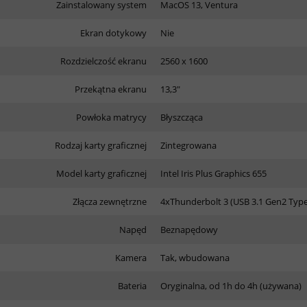
Zainstalowany system
MacOS 13, Ventura
Ekran dotykowy
Nie
Rozdzielczość ekranu
2560 x 1600
Przekątna ekranu
13,3"
Powłoka matrycy
Błyszcząca
Rodzaj karty graficznej
Zintegrowana
Model karty graficznej
Intel Iris Plus Graphics 655
Złącza zewnętrzne
4xThunderbolt 3 (USB 3.1 Gen2 Type
Napęd
Beznapędowy
Kamera
Tak, wbudowana
Bateria
Oryginalna, od 1h do 4h (używana)