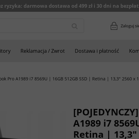
Zaloguj si
tory
Reklamacja / Zwrot
Dostawa i płatność
Kom
k Pro A1989 i7 8569U | 16GB 512GB SSD | Retina | 13,3" 2560 x 
[POJEDYNCZY]
A1989 i7 8569
Retina | 13,3