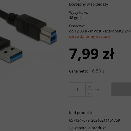
Dostępny w sprzedaży
Wysyłka w:
48 godzin
Dostawa:
od 12,00 zł
- InPost Paczkomaty 24/
sprawdź formy dostawy
7,99 zł
Cena nie z
ewentualnych kosztów płatności
6,50 zł
Cena netto:
szt.
Kod produktu:
6571347679_20210211151759
zapytaj o produkt