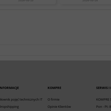
2026-05-25
2026-05-26
INFORMACJE
KOMPRE
SERWIS I
Słownik pojęć technicznych IT
O firmie
KOMPRE Sp
Dropshipping
Opinie Klientów
Pon - Pt: 