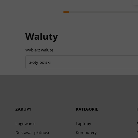
Waluty
Wybierz walutę
ZAKUPY
KATEGORIE
Logowanie
Laptopy
Dostawa i płatność
Komputery