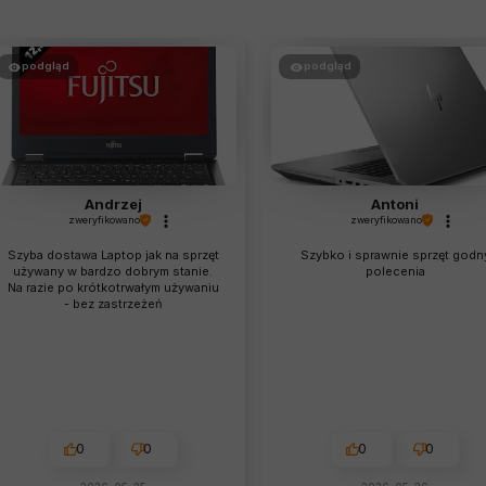
podgląd
podgląd
Andrzej
Antoni
zweryfikowano
zweryfikowano
Szyba dostawa Laptop jak na sprzęt
Szybko i sprawnie sprzęt godn
używany w bardzo dobrym stanie.
polecenia
Na razie po krótkotrwałym używaniu
- bez zastrzeżeń
0
0
0
0