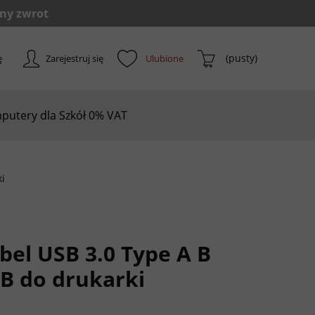
(pusty)
ę
Zarejestruj się
putery dla Szkół 0% VAT
i
bel USB 3.0 Type A B
B do drukarki