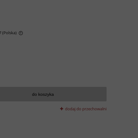
7
(Polska)
awiera
do koszyka
dodaj do przechowalni