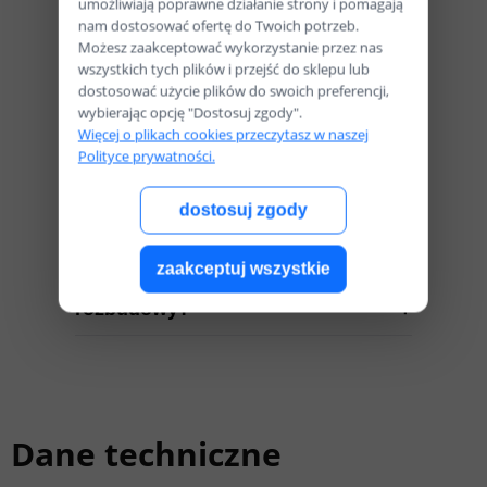
umożliwiają poprawne działanie strony i pomagają
nam dostosować ofertę do Twoich potrzeb.
Najczęściej
Możesz zaakceptować wykorzystanie przez nas
wszystkich tych plików i przejść do sklepu lub
zadawane pytania
dostosować użycie plików do swoich preferencji,
wybierając opcję "Dostosuj zgody".
Więcej o plikach cookies przeczytasz w naszej
Polityce prywatności.
Czy komputer jest gotowy do grania
po zakupie?
dostosuj zgody
Czy to nowy sprzęt z gwarancją?
zaakceptuj wszystkie
Czy zestaw nadaje się do
rozbudowy?
Dane techniczne