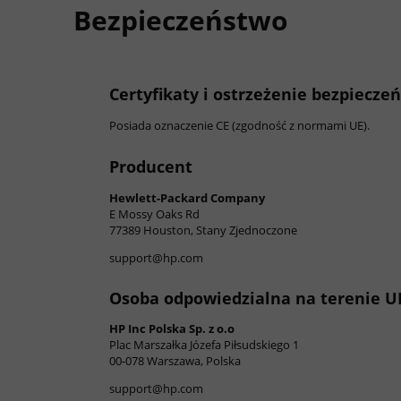
Bezpieczeństwo
Certyfikaty i ostrzeżenie bezpiecze
Posiada oznaczenie CE (zgodność z normami UE).
Producent
Hewlett-Packard Company
E Mossy Oaks Rd
77389 Houston, Stany Zjednoczone
support@hp.com
Osoba odpowiedzialna na terenie U
HP Inc Polska Sp. z o.o
Plac Marszałka Józefa Piłsudskiego 1
00-078 Warszawa, Polska
support@hp.com