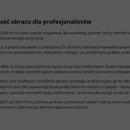
ość obrazu dla profesjonalistów
231 to nie tylko zwykłe urządzenie, ale prawdziwy partner, który odmieni sp
od pierwszego spojrzenia.
ce, a przed tobą ekran o przekątnej 23 cali, który zachwyca niezwykle żywy
i oraz produktywności. Niezależnie od tego, czy projektujesz grafikę, anali
1080), co oznacza krystalicznie czysty obraz bez zniekształceń. Dzięki mat
ym. A dzięki szerokim kątom widzenia możesz dzielić się swoimi pomysłam
ości oraz możliwość nachylenia ekranu sprawiają, że dostosujesz go do sw
playPort oraz DVI zapewniają łatwe podłączenie do różnych urządzeń – lap
any i posiada normalne ślady użytkowania - to doskonała okazja na sprzęt 
E231 już dziś! Poczuj różnicę podczas codziennych zadań i odkryj nowe możl
oże zmienić jeden prosty element wyposażenia biura!