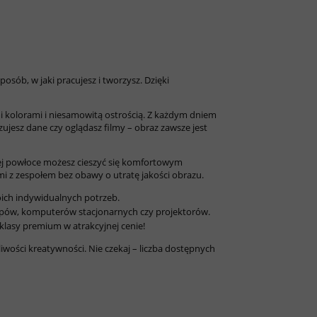
osób, w jaki pracujesz i tworzysz. Dzięki
mi kolorami i niesamowitą ostrością. Z każdym dniem
zujesz dane czy oglądasz filmy – obraz zawsze jest
owej powłoce możesz cieszyć się komfortowym
i z zespołem bez obawy o utratę jakości obrazu.
oich indywidualnych potrzeb.
topów, komputerów stacjonarnych czy projektorów.
klasy premium w atrakcyjnej cenie!
iwości kreatywności. Nie czekaj – liczba dostępnych