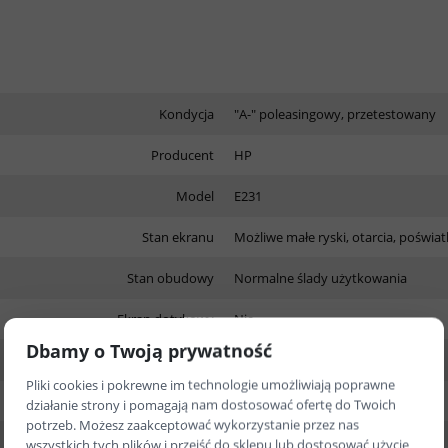
Kondycja
"A-" poleasingowy, przetestowany
Producent
HP
Model
E231
Stan ekranu
Możliwe małe ryski, otarcia, poświat
Stan obudowy
Normalne ślady użytkowania
Ekran dotykowy
Nie
Dbamy o Twoją prywatność
Rozdzielczość ekranu
1920 x 1080
Pliki cookies i pokrewne im technologie umożliwiają poprawne
Przekątna ekranu
23"
działanie strony i pomagają nam dostosować ofertę do Twoich
potrzeb. Możesz zaakceptować wykorzystanie przez nas
Powłoka matrycy
Matowa
wszystkich tych plików i przejść do sklepu lub dostosować użycie