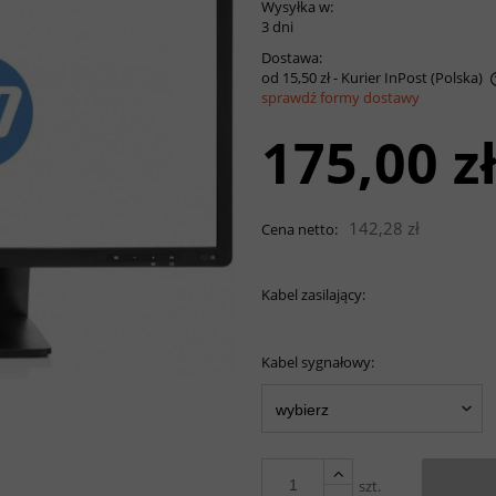
Wysyłka w:
3 dni
Dostawa:
od 15,50 zł
- Kurier InPost
(Polska)
sprawdź formy dostawy
175,00 z
Cena nie zawiera
ewentualnych kosztów płatności
142,28 zł
Cena netto:
Kabel zasilający:
Kabel sygnałowy:
szt.