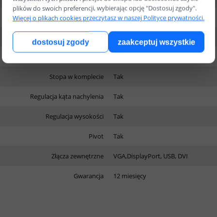
plików do swoich preferencji, wybierając opcję "Dostosuj zgody".
Podświetlenie
LED
Więcej o plikach cookies przeczytasz w naszej Polityce prywatności.
Typ matrycy
TN
dostosuj zgody
zaakceptuj wszystkie
Częstotliwość odświeżania
60 Hz
Stopa w komplecie
Tak
Regulacja kąta nachylenia
Tak
Regulacja wysokości
Tak
Pivot
Tak
Złącza zewnętrzne
VGA,DisplayPort, USB, DVI
Gwarancja
12 miesięcy