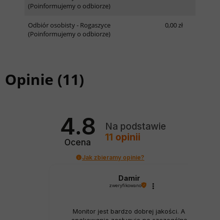
(Poinformujemy o odbiorze)
Odbiór osobisty - Rogaszyce
0,00 zł
(Poinformujemy o odbiorze)
Opinie
(11)
4.8
Na podstawie
11
opinii
Ocena
Jak zbieramy opinie?
Damir
zweryfikowano
Monitor jest bardzo dobrej jakości. A
opakowanie zasługuje na szczególną