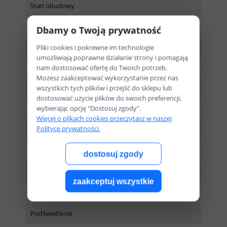
Stan obudowy
Bez wad
Dbamy o Twoją prywatność
Ekran dotykowy
Pliki cookies i pokrewne im technologie
umożliwiają poprawne działanie strony i pomagają
nam dostosować ofertę do Twoich potrzeb.
Nie
Możesz zaakceptować wykorzystanie przez nas
wszystkich tych plików i przejść do sklepu lub
Rozdzielczość ekranu
dostosować użycie plików do swoich preferencji,
wybierając opcję "Dostosuj zgody".
1920 x 1200
Więcej o plikach cookies przeczytasz w naszej
Polityce prywatności.
Przekątna ekranu
24"
dostosuj zgody
Powłoka matrycy
zaakceptuj wszystkie
Matowa
Podświetlenie