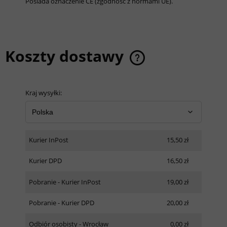
Posiada oznaczenie CE (zgodność z normami UE).
Koszty dostawy
Cena nie zawiera ewentualnych kosztów płatności
Kraj wysyłki:
Kurier InPost
15,50 zł
Kurier DPD
16,50 zł
Pobranie - Kurier InPost
19,00 zł
Pobranie - Kurier DPD
20,00 zł
Odbiór osobisty - Wrocław
0,00 zł