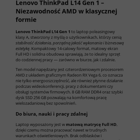
Lenovo ThinkPad L14 Gen 1 –
Niezawodność AMD w klasycznej
formie
Lenovo ThinkPad L14 Gen 1
to laptop poleasingowy
klasy A, stworzony z myślą o użytkownikach, którzy cenią
stabilność działania, porządną jakość wykonania i biznesową
estetykę
. Kompaktowy 14-calowy format, matowy ekran
Full HD i solidna obudowa sprawiają, że to idealny sprzęt
do codziennej pracy — zarówno w biurze, jak i zdalnie.
Ten model napędzany jest czterordzeniowym procesorem
AMD z układem graficznym Radeon RX Vega 6, co oznacza
nie tylko energooszczędność, ale również płynne działanie
podczas wideokonferencji, pracy z dokumentami czy
obsługi systemów firmowych. 8 GB RAM DDR4 oraz szybki
dysk SSD 256 GB pozwalają na komfortową pracę
wielozadaniową bez spowolnień.
Do biura, nauki i pracy zdalnej
Laptop wyposażony jest w
matową matrycę Full HD
,
dzięki czemu można pracować nawet w trudnych
warunkach oświetleniowych. Brak odblasków i