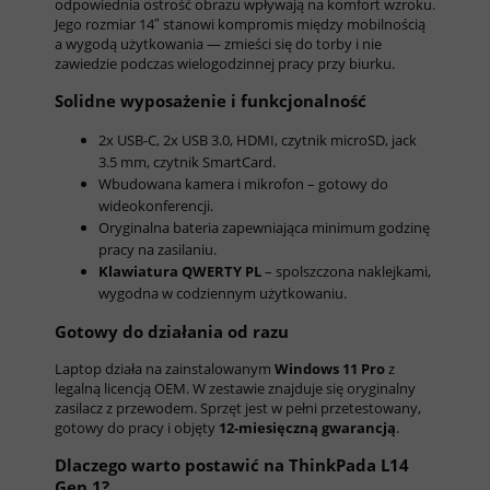
odpowiednia ostrość obrazu wpływają na komfort wzroku.
Jego rozmiar 14″ stanowi kompromis między mobilnością
a wygodą użytkowania — zmieści się do torby i nie
zawiedzie podczas wielogodzinnej pracy przy biurku.
Solidne wyposażenie i funkcjonalność
2x USB-C, 2x USB 3.0, HDMI, czytnik microSD, jack
3.5 mm, czytnik SmartCard.
Wbudowana kamera i mikrofon – gotowy do
wideokonferencji.
Oryginalna bateria zapewniająca minimum godzinę
pracy na zasilaniu.
Klawiatura QWERTY PL
– spolszczona naklejkami,
wygodna w codziennym użytkowaniu.
Gotowy do działania od razu
Laptop działa na zainstalowanym
Windows 11 Pro
z
legalną licencją OEM. W zestawie znajduje się oryginalny
zasilacz z przewodem. Sprzęt jest w pełni przetestowany,
gotowy do pracy i objęty
12-miesięczną gwarancją
.
Dlaczego warto postawić na ThinkPada L14
Gen 1?