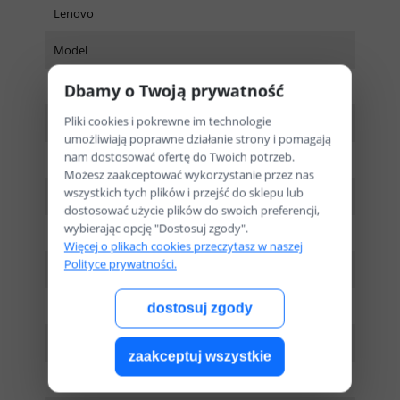
Lenovo
Model
ThinkPad L14 Gen1
Dbamy o Twoją prywatność
Pliki cookies i pokrewne im technologie
Seria procesora
umożliwiają poprawne działanie strony i pomagają
nam dostosować ofertę do Twoich potrzeb.
Ryzen 5
Możesz zaakceptować wykorzystanie przez nas
wszystkich tych plików i przejść do sklepu lub
Procesor
dostosować użycie plików do swoich preferencji,
wybierając opcję "Dostosuj zgody".
Ryzen 5 PRO 4650U
Więcej o plikach cookies przeczytasz w naszej
Polityce prywatności.
Ilość rdzeni
6
dostosuj zgody
Ilość pamięci RAM
zaakceptuj wszystkie
8GB