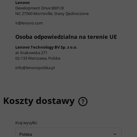
Lenovo
Development Drive 8001/8
NC 27560 Morrisville, Stany Zjednoczone
ir@lenovo.com
Osoba odpowiedzialna na terenie UE
Lenovo Technology BV Sp. z o.o.
al. Krakowska 271
02-133 Warszawa, Polska
info@lenovopolska.pl
Koszty dostawy
Cena nie zawiera ewentualnych kosztów płatności
Kraj wysyłki: