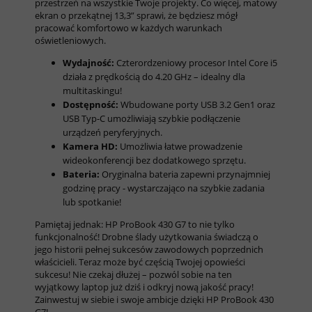
przestrzeń na wszystkie Twoje projekty. Co więcej, matowy
ekran o przekątnej 13,3” sprawi, że będziesz mógł
pracować komfortowo w każdych warunkach
oświetleniowych.
Wydajność:
Czterordzeniowy procesor Intel Core i5
działa z prędkością do 4.20 GHz – idealny dla
multitaskingu!
Dostępność:
Wbudowane porty USB 3.2 Gen1 oraz
USB Typ-C umożliwiają szybkie podłączenie
urządzeń peryferyjnych.
Kamera HD:
Umożliwia łatwe prowadzenie
wideokonferencji bez dodatkowego sprzętu.
Bateria:
Oryginalna bateria zapewni przynajmniej
godzinę pracy - wystarczająco na szybkie zadania
lub spotkanie!
Pamiętaj jednak: HP ProBook 430 G7 to nie tylko
funkcjonalność! Drobne ślady użytkowania świadczą o
jego historii pełnej sukcesów zawodowych poprzednich
właścicieli. Teraz może być częścią Twojej opowieści
sukcesu! Nie czekaj dłużej – pozwól sobie na ten
wyjątkowy laptop już dziś i odkryj nową jakość pracy!
Zainwestuj w siebie i swoje ambicje dzięki HP ProBook 430