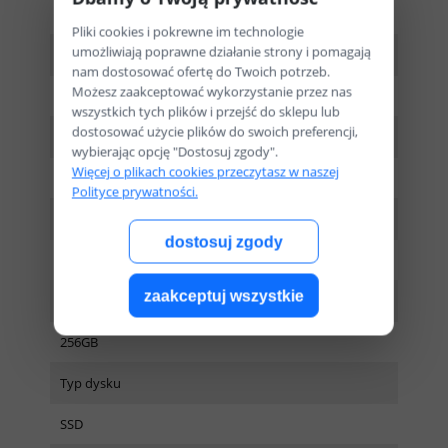
1.60 - 4.20 GHz
Pliki cookies i pokrewne im technologie
umożliwiają poprawne działanie strony i pomagają
Ilość rdzeni
nam dostosować ofertę do Twoich potrzeb.
Możesz zaakceptować wykorzystanie przez nas
4
wszystkich tych plików i przejść do sklepu lub
dostosować użycie plików do swoich preferencji,
Ilość pamięci RAM
wybierając opcję "Dostosuj zgody".
Więcej o plikach cookies przeczytasz w naszej
8GB
Polityce prywatności.
Typ pamięci RAM
dostosuj zgody
DDR4
zaakceptuj wszystkie
Dysk
256GB
Typ dysku
SSD