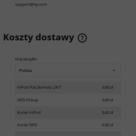
support@hp.com
Koszty dostawy
Cena nie zawiera ewentualnych kosztów płatności
Kraj wysyłki:
InPost Paczkomaty 24/7
0,00 zł
DPD Pickup
0,00 zł
Kurier InPost
0,00 zł
Kurier DPD
0,00 zł