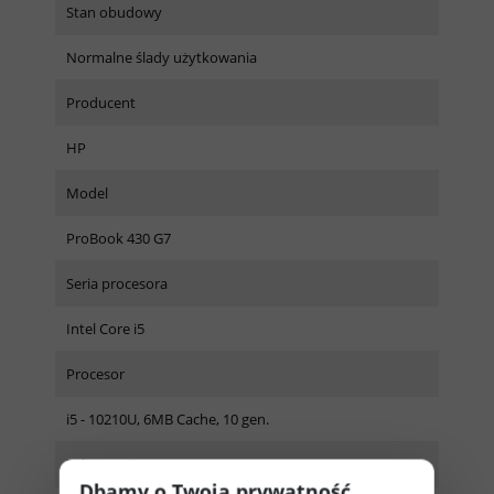
Stan obudowy
Normalne ślady użytkowania
Producent
HP
Model
ProBook 430 G7
Seria procesora
Intel Core i5
Procesor
i5 - 10210U, 6MB Cache, 10 gen.
Taktowanie
Dbamy o Twoją prywatność