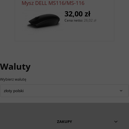
Mysz DELL MS116/MS-116
32,00 zł
do koszyka
Cena netto:
26,02 zł
Waluty
Wybierz walutę
ZAKUPY