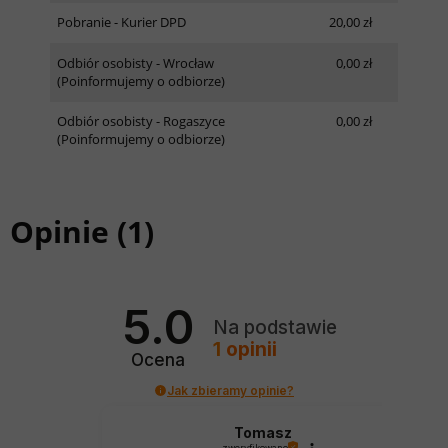
Pobranie - Kurier DPD
20,00 zł
Odbiór osobisty - Wrocław
0,00 zł
(Poinformujemy o odbiorze)
Odbiór osobisty - Rogaszyce
0,00 zł
(Poinformujemy o odbiorze)
Opinie
(1)
5.0
Na podstawie
1
opinii
Ocena
Jak zbieramy opinie?
Tomasz
zweryfikowano