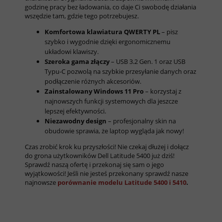
godzinę pracy bez ładowania, co daje Ci swobodę działania
wszędzie tam, gdzie tego potrzebujesz.
Komfortowa klawiatura QWERTY PL
– pisz
szybko i wygodnie dzięki ergonomicznemu
układowi klawiszy.
Szeroka gama złączy
– USB 3.2 Gen. 1 oraz USB
Typu-C pozwolą na szybkie przesyłanie danych oraz
podłączenie różnych akcesoriów.
Zainstalowany Windows 11 Pro
– korzystaj z
najnowszych funkcji systemowych dla jeszcze
lepszej efektywności.
Niezawodny design
– profesjonalny skin na
obudowie sprawia, że laptop wygląda jak nowy!
Czas zrobić krok ku przyszłości! Nie czekaj dłużej i dołącz
do grona użytkowników Dell Latitude 5400 już dziś!
Sprawdź naszą ofertę i przekonaj się sam o jego
wyjątkowości! Jeśli nie jesteś przekonany sprawdź nasze
najnowsze
porównanie modelu Latitude 5400 i 5410
.