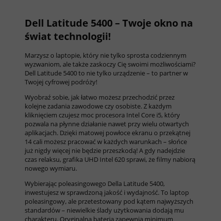
Dell Latitude 5400 – Twoje okno na
świat technologii!
Marzysz o laptopie, który nie tylko sprosta codziennym
wyzwaniom, ale także zaskoczy Cię swoimi możliwościami?
Dell Latitude 5400 to nie tylko urządzenie – to partner w
Twojej cyfrowej podróży!
Wyobraź sobie, jak łatwo możesz przechodzić przez
kolejne zadania zawodowe czy osobiste. Z każdym
kliknięciem czujesz moc procesora Intel Core i5, który
pozwala na płynne działanie nawet przy wielu otwartych
aplikacjach. Dzięki matowej powłoce ekranu o przekątnej
14 cali możesz pracować w każdych warunkach – słońce
już nigdy więcej nie będzie przeszkodą! A gdy nadejdzie
czas relaksu, grafika UHD Intel 620 sprawi, że filmy nabiorą
nowego wymiaru.
Wybierając poleasingowego Della Latitude 5400,
inwestujesz w sprawdzoną jakość i wydajność. To laptop
poleasingowy, ale przetestowany pod kątem najwyższych
standardów – niewielkie ślady użytkowania dodają mu
charakteru. Oryginalna bateria zapewnia minimum