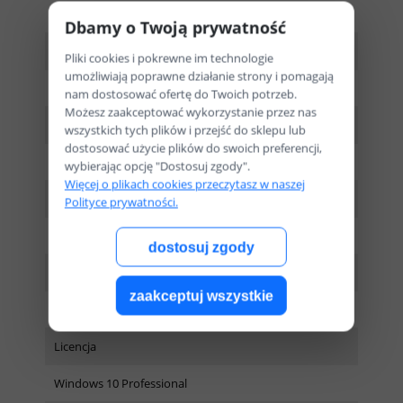
4
Dbamy o Twoją prywatność
Ilość pamięci RAM
Pliki cookies i pokrewne im technologie
umożliwiają poprawne działanie strony i pomagają
8GB
nam dostosować ofertę do Twoich potrzeb.
Możesz zaakceptować wykorzystanie przez nas
Typ pamięci RAM
wszystkich tych plików i przejść do sklepu lub
dostosować użycie plików do swoich preferencji,
DDR4
wybierając opcję "Dostosuj zgody".
Więcej o plikach cookies przeczytasz w naszej
Dysk
Polityce prywatności.
256GB
dostosuj zgody
Typ dysku
zaakceptuj wszystkie
SSD
Licencja
Windows 10 Professional