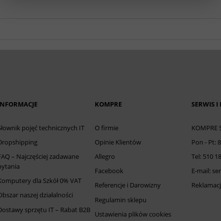
INFORMACJE
KOMPRE
SERWIS I
Słownik pojęć technicznych IT
O firmie
KOMPRE Sp
Dropshipping
Opinie Klientów
Pon - Pt: 
FAQ – Najczęściej zadawane
Allegro
Tel: 510 1
pytania
Facebook
E-mail: s
Komputery dla Szkół 0% VAT
Referencje i Darowizny
Reklamacj
Obszar naszej działalności
Regulamin sklepu
Dostawy sprzętu IT – Rabat B2B
Ustawienia plików cookies