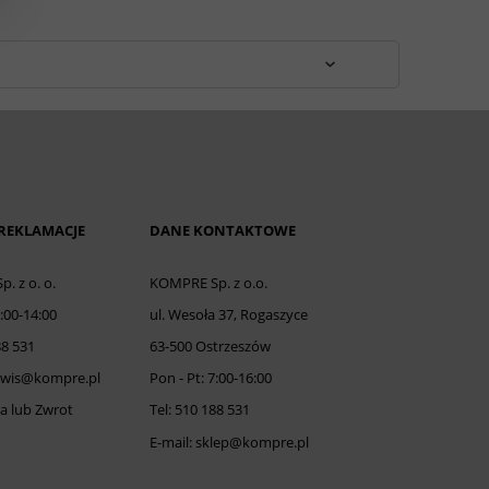
 REKLAMACJE
DANE KONTAKTOWE
. z o. o.
KOMPRE Sp. z o.o.
8:00-14:00
ul. Wesoła 37, Rogaszyce
88 531
63-500 Ostrzeszów
erwis@kompre.pl
Pon - Pt: 7:00-16:00
a lub Zwrot
Tel: 510 188 531
E-mail: sklep@kompre.pl