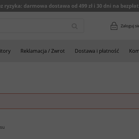
Zaloguj si
tory
Reklamacja / Zwrot
Dostawa i płatność
Kom
esu