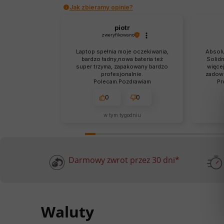
Jak zbieramy opinie?
piotr
zweryfikowano
Laptop spełnia moje oczekiwania,
Absolu
bardzo ładny,nowa bateria też
Solidn
super trzyma, zapakowany bardzo
więcej
profesjonalnie.
zadowo
Polecam.Pozdrawiam
Pr
0
0
w tym tygodniu
Darmowy zwrot przez 30 dni*
Waluty