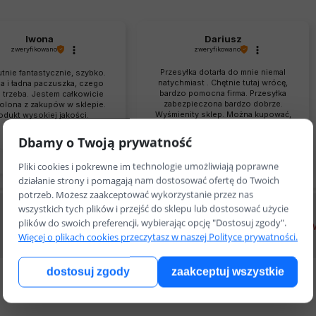
Iwona
Dariusz
zweryfikowano
zweryfikowano
Przesyłka dotarła do mnie niemal
tnie fantastycznie, szybko.
natychmiast . Chętnie tutaj wrócę,
a i ładna paczuszka, czego
bardzo pomocna firma. Przesyłka
 trzeba. Jestem całkowicie
zabezpieczona bardzo dobrze.
lona z zakupów w sklepie.
Wyśmienity sklep. Można kupować,
odukt wysokiej jakości.
bez obaw.
0
0
0
0
Dbamy o Twoją prywatność
w tym tygodniu
w tym tygodniu
Pliki cookies i pokrewne im technologie umożliwiają poprawne
działanie strony i pomagają nam dostosować ofertę do Twoich
potrzeb. Możesz zaakceptować wykorzystanie przez nas
wszystkich tych plików i przejść do sklepu lub dostosować użycie
plików do swoich preferencji, wybierając opcję "Dostosuj zgody".
Darmowa dostawa od 499zł
Darowizny dzięki 
Więcej o plikach cookies przeczytasz w naszej Polityce prywatności.
dostosuj zgody
zaakceptuj wszystkie