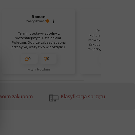
Roman
Maciej
zweryfikowano
zweryfikowano
Dawno nie spotkałem t
Termin dostawy zgodny z
kulturalnej obsługi. To porz
wcześniejszymi ustaleniami.
słowny sklep, nie oszukują k
Polecam. Dobrze zabezpieczona
Zakupy w tym sklepie były d
przesyłka, wszystko w porządku.
tak przyjemne, że na pewno 
często wracać.
0
0
0
0
w tym tygodniu
w tym tygodniu
Twoim zakupom
Klasyfikacja sprzętu