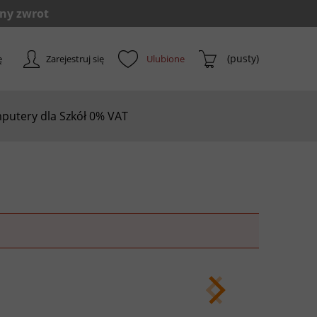
(pusty)
ę
Zarejestruj się
putery dla Szkół 0% VAT