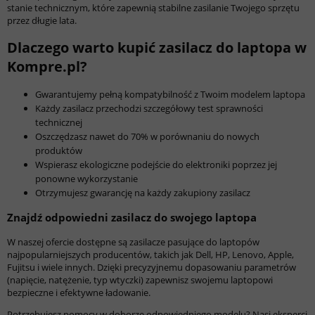
stanie technicznym, które zapewnią stabilne zasilanie Twojego sprzętu
przez długie lata.
Dlaczego warto kupić zasilacz do laptopa w
Kompre.pl?
Gwarantujemy pełną kompatybilność z Twoim modelem laptopa
Każdy zasilacz przechodzi szczegółowy test sprawności
technicznej
Oszczędzasz nawet do 70% w porównaniu do nowych
produktów
Wspierasz ekologiczne podejście do elektroniki poprzez jej
ponowne wykorzystanie
Otrzymujesz gwarancję na każdy zakupiony zasilacz
Znajdź odpowiedni zasilacz do swojego laptopa
W naszej ofercie dostępne są zasilacze pasujące do laptopów
najpopularniejszych producentów, takich jak Dell, HP, Lenovo, Apple,
Fujitsu i wiele innych. Dzięki precyzyjnemu dopasowaniu parametrów
(napięcie, natężenie, typ wtyczki) zapewnisz swojemu laptopowi
bezpieczne i efektywne ładowanie.
Potrzebujesz pomocy w doborze odpowiedniego modelu? Nasi eksperci