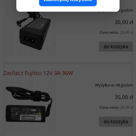
Wysyłka w:
48 godzin
35,00 zł
Cena netto:
28,46 zł
do koszyka
Zasilacz Fujitsu 12V 3A 36W
Wysyłka w:
48 godzin
35,00 zł
Cena netto:
28,46 zł
do koszyka