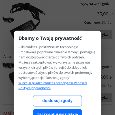
Wysyłka w:
48 godzin
35,00 zł
Cena netto:
28,46 zł
do koszyka
Dbamy o Twoją prywatność
Pliki cookies i pokrewne im technologie
umożliwiają poprawne działanie strony i pomagają
Zasilacz HP 19.5V 3.33A 65W + Przejściówka
nam dostosować ofertę do Twoich potrzeb.
Możesz zaakceptować wykorzystanie przez nas
Wysyłka w:
48 godzin
wszystkich tych plików i przejść do sklepu lub
dostosować użycie plików do swoich preferencji,
35,00 zł
wybierając opcję "Dostosuj zgody".
Więcej o plikach cookies przeczytasz w naszej
Cena netto:
28,46 zł
Polityce prywatności.
do koszyka
dostosuj zgody
Zasilacz Fujitsu 12V - 3A 36W FSP036-RAC
zaakceptuj wszystkie