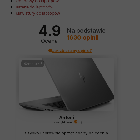
Obudowy do laptopów
Baterie do laptopów
Klawiatury do laptopów
4.9
Na podstawie
1630
opinii
Ocena
Jak zbieramy opinie?
podgląd
Antoni
zweryfikowano
Szybko i sprawnie sprzęt godny polecenia