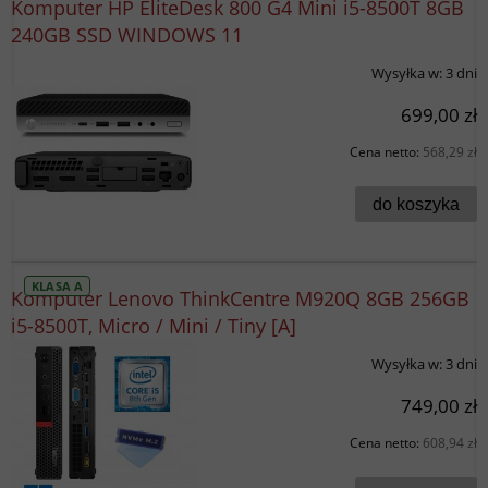
Komputer HP EliteDesk 800 G4 Mini i5-8500T 8GB
240GB SSD WINDOWS 11
Wysyłka w:
3 dni
699,00 zł
Cena netto:
568,29 zł
do koszyka
KLASA A
Komputer Lenovo ThinkCentre M920Q 8GB 256GB
i5-8500T, Micro / Mini / Tiny [A]
Wysyłka w:
3 dni
749,00 zł
Cena netto:
608,94 zł