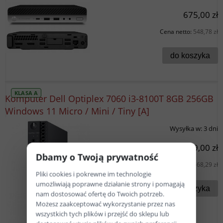
675,00 zł
Cena netto:
548,78 zł
do koszyka
KLASA A
Komputer Dell Optiplex 7060 i3-8100T 8GB 256GB
Windows 11 Micro / Mini / Tiny [A]
Wysyłka w:
3 dni
699,00 zł
Dbamy o Twoją prywatność
Cena netto:
568,29 zł
Pliki cookies i pokrewne im technologie
umożliwiają poprawne działanie strony i pomagają
do koszyka
nam dostosować ofertę do Twoich potrzeb.
Możesz zaakceptować wykorzystanie przez nas
wszystkich tych plików i przejść do sklepu lub