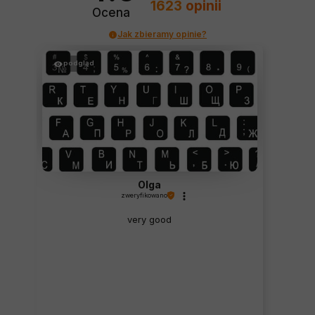
1623
opinii
Ocena
Jak zbieramy opinie?
podgląd
Olga
zweryfikowano
very good