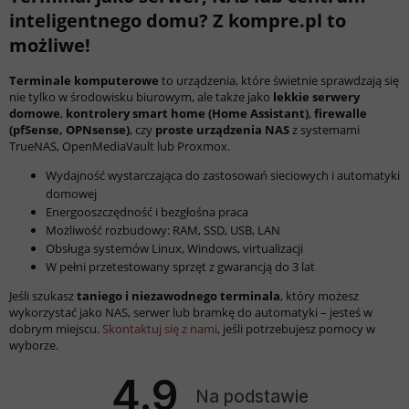
inteligentnego domu? Z kompre.pl to
możliwe!
Terminale komputerowe
to urządzenia, które świetnie sprawdzają się
nie tylko w środowisku biurowym, ale także jako
lekkie serwery
domowe
,
kontrolery smart home (Home Assistant)
,
firewalle
(pfSense, OPNsense)
, czy
proste urządzenia NAS
z systemami
TrueNAS, OpenMediaVault lub Proxmox.
Wydajność wystarczająca do zastosowań sieciowych i automatyki
domowej
Energooszczędność i bezgłośna praca
Możliwość rozbudowy: RAM, SSD, USB, LAN
Obsługa systemów Linux, Windows, virtualizacji
W pełni przetestowany sprzęt z gwarancją do 3 lat
Jeśli szukasz
taniego i niezawodnego terminala
, który możesz
wykorzystać jako NAS, serwer lub bramkę do automatyki – jesteś w
dobrym miejscu.
Skontaktuj się z nami
, jeśli potrzebujesz pomocy w
wyborze.
4.9
Na podstawie