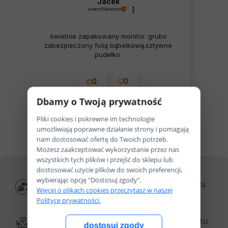
Jacek
zweryfikowano
świetnie zapakowany monitor. grubo
zabezpieczony folią bąbelkową.sztywne
pudełko.
0
0
Dbamy o Twoją prywatność
wczoraj
Pliki cookies i pokrewne im technologie
umożliwiają poprawne działanie strony i pomagają
zebranych i zweryfikowanych przez
nam dostosować ofertę do Twoich potrzeb.
Możesz zaakceptować wykorzystanie przez nas
wszystkich tych plików i przejść do sklepu lub
dostosować użycie plików do swoich preferencji,
wybierając opcję "Dostosuj zgody".
Darmowy zwrot
Darmowa dostawa
Więcej o plikach cookies przeczytasz w naszej
przez 30 dni*
od 499zł
Polityce prywatności.
Darowizny dzięki
Klasyfikacja sprzętu
dostosuj zgody