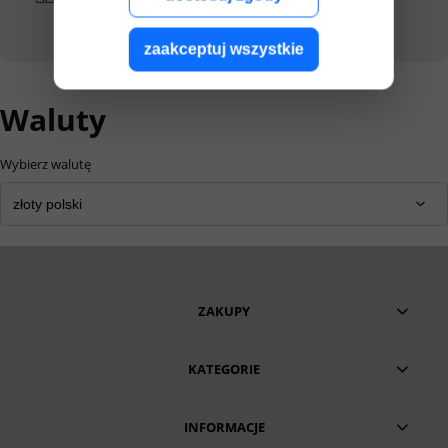
Twoim zakupom
zaakceptuj wszystkie
Waluty
Wybierz walutę
ZAKUPY
KATEGORIE
INFORMACJE