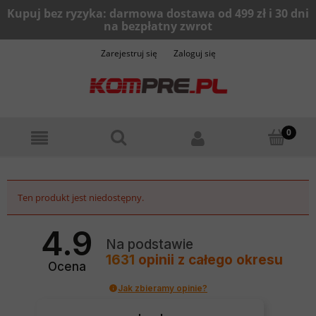
Zarejestruj się
Zaloguj się
Ten produkt jest niedostępny.
4.9
Na podstawie
1631
opinii
z całego okresu
Ocena
Jak zbieramy opinie?