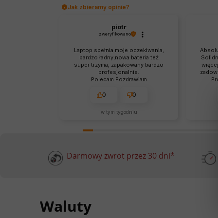
Jak zbieramy opinie?
piotr
zweryfikowano
Laptop spełnia moje oczekiwania,
Absolu
bardzo ładny,nowa bateria też
Solidn
super trzyma, zapakowany bardzo
więcej
profesjonalnie.
zadowo
Polecam.Pozdrawiam
Pr
0
0
w tym tygodniu
Darmowy zwrot przez 30 dni*
Waluty