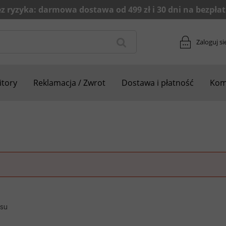
Zaloguj si
tory
Reklamacja / Zwrot
Dostawa i płatność
Kom
esu