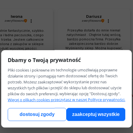
Iwona
Dariusz
zweryfikowano
zweryfikowano
Przesyłka dotarła do mnie niemal
tnie fantastycznie, szybko.
natychmiast . Chętnie tutaj wrócę,
a i ładna paczuszka, czego
bardzo pomocna firma. Przesyłka
 trzeba. Jestem całkowicie
zabezpieczona bardzo dobrze.
lona z zakupów w sklepie.
Wyśmienity sklep. Można kupować,
odukt wysokiej jakości.
bez obaw.
0
0
0
0
Dbamy o Twoją prywatność
w tym tygodniu
w tym tygodniu
Pliki cookies i pokrewne im technologie umożliwiają poprawne
działanie strony i pomagają nam dostosować ofertę do Twoich
potrzeb. Możesz zaakceptować wykorzystanie przez nas
wszystkich tych plików i przejść do sklepu lub dostosować użycie
plików do swoich preferencji, wybierając opcję "Dostosuj zgody".
Darmowa dostawa od 499zł
Darowizny dzięki 
Więcej o plikach cookies przeczytasz w naszej Polityce prywatności.
dostosuj zgody
zaakceptuj wszystkie