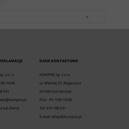
 REKLAMACJE
DANE KONTAKTOWE
. z o. o.
KOMPRE Sp. z o.o.
8:00-14:00
ul. Wesoła 37, Rogaszyce
88 531
63-500 Ostrzeszów
erwis@kompre.pl
Pon - Pt: 7:00-16:00
a lub Zwrot
Tel: 510 188 531
E-mail: sklep@kompre.pl