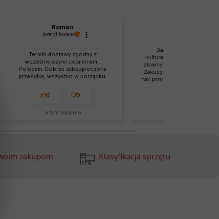
Roman
Maciej
zweryfikowano
zweryfikowano
Dawno nie spotkałem t
Termin dostawy zgodny z
kulturalnej obsługi. To porz
wcześniejszymi ustaleniami.
słowny sklep, nie oszukują k
Polecam. Dobrze zabezpieczona
Zakupy w tym sklepie były d
przesyłka, wszystko w porządku.
tak przyjemne, że na pewno 
często wracać.
0
0
0
0
w tym tygodniu
w tym tygodniu
Twoim zakupom
Klasyfikacja sprzętu