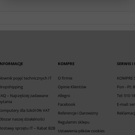
INFORMACJE
KOMPRE
SERWIS I
Słownik pojęć technicznych IT
O firmie
KOMPRE Sp
Dropshipping
Opinie Klientów
Pon - Pt: 
FAQ – Najczęściej zadawane
Allegro
Tel: 510 1
pytania
Facebook
E-mail: s
Komputery dla Szkół 0% VAT
Referencje i Darowizny
Reklamacj
Obszar naszej działalności
Regulamin sklepu
Dostawy sprzętu IT – Rabat B2B
Ustawienia plików cookies