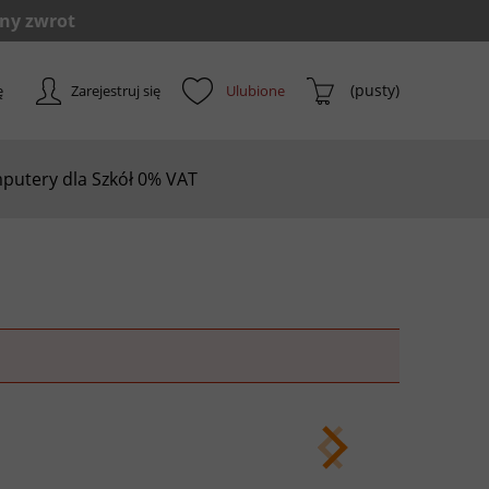
(pusty)
ę
Zarejestruj się
putery dla Szkół 0% VAT