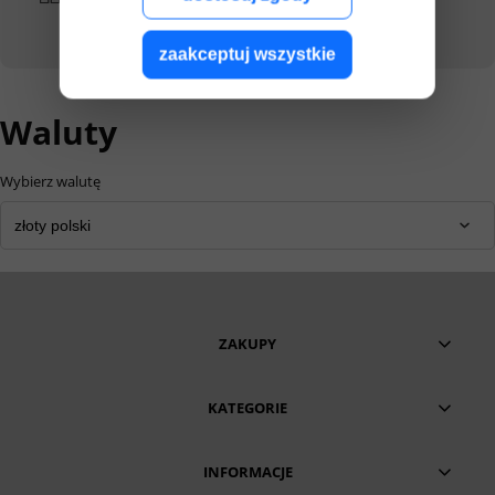
Twoim zakupom
zaakceptuj wszystkie
Waluty
Wybierz walutę
ZAKUPY
KATEGORIE
INFORMACJE