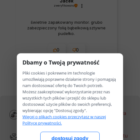
Jacek
zweryfikowano
świetnie zapakowany monitor. grubo
zabezpieczony folią bąbelkową.sztywne
pudełko.
0
0
Dbamy o Twoją prywatność
dzisiaj
Pliki cookies i pokrewne im technologie
umożliwiają poprawne działanie strony i pomagają
zebranych i zweryfikowanych przez
nam dostosować ofertę do Twoich potrzeb.
Możesz zaakceptować wykorzystanie przez nas
wszystkich tych plików i przejść do sklepu lub
dostosować użycie plików do swoich preferencji,
wybierając opcję "Dostosuj zgody".
Darmowy zwrot
Darmowa dostawa
Więcej o plikach cookies przeczytasz w naszej
przez 30 dni*
od 499zł
Polityce prywatności.
Darowizny dzięki
Klasyfikacja sprzętu
dostosuj zgody