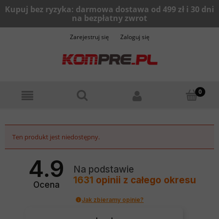
Zarejestruj się
Zaloguj się
Ten produkt jest niedostępny.
4.9
Na podstawie
1631
opinii
z całego okresu
Ocena
Jak zbieramy opinie?