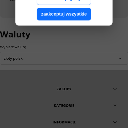
Twoim zakupom
zaakceptuj wszystkie
Waluty
Wybierz walutę
ZAKUPY
KATEGORIE
INFORMACJE